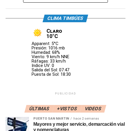
CLIMA TIMBÚES
Claro
10°C
Apparent: 5°C
Presión: 1016 mb
Humedad: 68%
Viento: 9 km/h NNE
Ráfagas: 33 km/h
Indice UV: 0
Salida del Sol: 07:47
Puesta de Sol: 18:30
✨️ Una mañana distinta en el SUM
PUBLICIDAD
ÚLTIMAS
+VISTOS
VIDEOS
PUERTO SAN MARTIN
hace 2 semanas
Mayores y mejor servicio, demarcación vial
y nomenclaturas