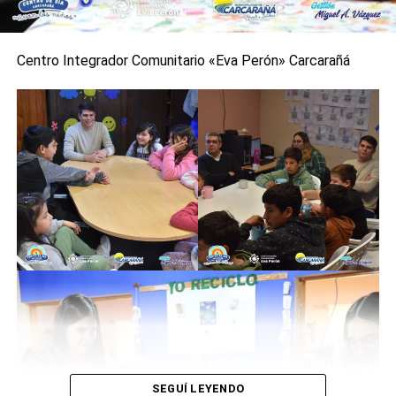
Las inducciones son una serie de ejercicios de
movilización y despliegue, donde se desarrollan prácticas
Centro Integrador Comunitario «Eva Perón» Carcarañá
en diferentes escenarios, también se realiza una
capacitación teórica práctica para nuevos brigadistas.
El Intendente y su equipo de Gobierno, aseguró que
estaban encantados de haberlos recibidos y los
esperaban siempre en la ciudad de Carcarañá
0
0
SEGUÍ LEYENDO