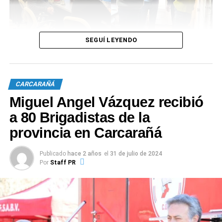
Además junto a los industriales se dialogó acerca de
SEGUÍ LEYENDO
como fortalecer el tejido productivo local. Por último,
visitaron el área de servicios, la cual será un motor
fundamental para el desarrollo del mismo.
CARCARAÑÁ
Miguel Angel Vázquez recibió
a 80 Brigadistas de la
provincia en Carcarañá
Publicado
hace 2 años
el
31 de julio de 2024
Por
Staff PR