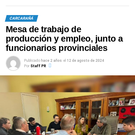
conjunto para proyectos futuros.
CARCARAÑÁ
Mesa de trabajo de
producción y empleo, junto a
funcionarios provinciales
Publicado
hace 2 años
el
12 de agosto de 2024
Por
Staff PR
L a Municipalidad de Carcarañá, apoyando a la industria
local.
0
0
TEMAS RELACIONADOS:
ADA
AGUST{IN VÁZQUEZ