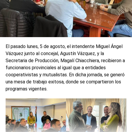
DESTACADO
MUNICIPALIDAD DE CARCARAÑA
SIGUIENTE
Vázquez entrega kit deportivos junto a Mailen
Martinez
NO TE PIERDAS
La ciudad de Carcarañá tiene ya su pórtico de
El pasado lunes, 5 de agosto, el intendente Miguel Ángel
Bienvenida.
Vázquez junto al concejal, Agustín Vázquez, y la
Secretaria de Producción, Magalí Chiacchiera, recibieron a
funcionarios provinciales al igual que a entidades
cooperativistas y mutualistas. En dicha jornada, se generó
una mesa de trabajo exitosa, donde se compartieron los
programas vigentes.