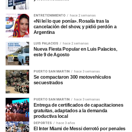
ENTRETENIMIENTO
hace 2 semanas
💫 Este viernes, 19 de julio, en el marco del último día de
«Ni leí lo que ponía». Rosalía tras la
vacaciones de invierno, el intendente Miguel Ángel
cancelación del show, y pidió perdón a
Argentina
Vázquez junto a los concejales Agustín Vázquez y Jimena
Betoldi, visitaron a los niños y niñas del Centro de Día
LUIS PALACIOS
hace 2 semanas
«Vivan los Niños» del Centro Integrador Comunitario «Eva
Nueva Fiesta Popular en Luis Palacios,
Perón» con quienes compartieron un agradable momento,
este 9 de Agosto
con un rico desayuno, juegos y muchas pero muchas risas.
PUERTO SAN MARTIN
hace 3 semanas
Se compactaron 300 motovehículos
El Intendente Miguel Vázquez, expresó: Seguimos
secuestrados
acompañando y brindándoles contención a nuestras
infancias. Agradecemos a todos los que forman parte del
PUERTO SAN MARTIN
hace 3 semanas
Centro Integrador Comunitario «Eva Perón» y el Centro de
Entrega de certificados de capacitaciones
Día «Vivan los Niños» por la labor que realizan día tras
gratuitas, adaptados a la demanda
productiva local
DEPORTES
hace 3 años
0
0
El Inter Miami de Messi derrotó por penales