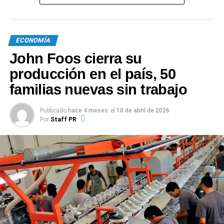
se operaron US$ 192 millones.
Fuente: Minutouno
ECONOMÍA
John Foos cierra su
0
0
producción en el país, 50
familias nuevas sin trabajo
TEMAS RELACIONADOS:
DOLAR BLUE
SIGUIENTE
Publicado
hace 4 meses
el
10 de abril de 2026
Respiran las criptomonedas: sube el Bitcoin y las
Por
Staff PR
«ballenas» aguantan
NO TE PIERDAS
Impuesto a las Ganancias: la devolución será en
5 cuotas desde julio