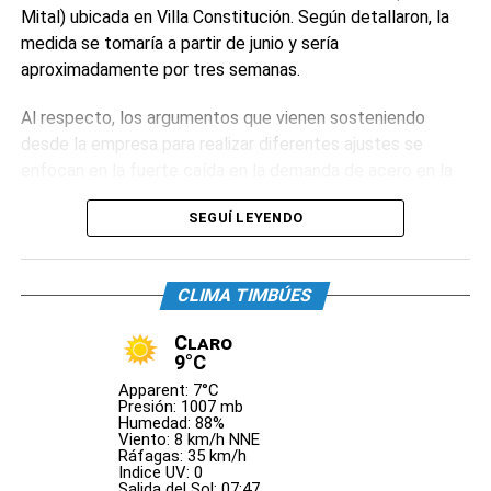
Mital) ubicada en Villa Constitución. Según detallaron, la
0
0
medida se tomaría a partir de junio y sería
aproximadamente por tres semanas.
Al respecto, los argumentos que vienen sosteniendo
desde la empresa para realizar diferentes ajustes se
enfocan en la fuerte caída en la demanda de acero en la
industria y en la construcción pública y privada, producto
SEGUÍ LEYENDO
de la recesión económica que afecta a la mayoría de las
actividades del país.
CLIMA TIMBÚES
La actual política económica está poniendo en jaque a la
producción industrial y los números caen en picada. Se
Claro
calcula que actualmente la producción está a un 40% del
9°C
nivel anterior.
Apparent: 7°C
Presión: 1007 mb
Humedad: 88%
Por este motivo, Acindar decidió extender el parate de su
Viento: 8 km/h NNE
planta en Villa Constitución. Los hornos estarían apagados
Ráfagas: 35 km/h
Indice UV: 0
por tres semanas y el sector de materia prima de
Salida del Sol: 07:47