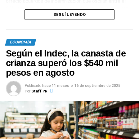
ofreció acuerdos de indemnización que oscilan entre el
60% y el 70%, bajo la advertencia de que podría solicitar
SEGUÍ LEYENDO
un concurso preventivo de no lograrse acuerdos rápidos.
0
0
ECONOMÍA
Según el Indec, la canasta de
crianza superó los $540 mil
pesos en agosto
Publicado
hace 11 meses
el
16 de septiembre de 2025
Por
Staff PR