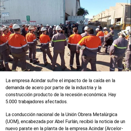
$542.183
, el más alto: $268.227 en gastos de bienes y
servicios y $273.956 en gastos de cuidados. Incrementos
del 19,2 % interanual y del 0,9 % mensual.
Variación por debajo del IPC
De esta manera, el aumento en el costo de crianzas se
posicionó por debajo del Índice de Precios al Consumidor
(IPC) de agosto, el cual fue del 1,9 %.
La canasta de crianza mide los costos asociados a la
crianza de niños y adolescentes desde los 0 hasta los 12
La empresa Acindar sufre el impacto de la caída en la
años. Toma en consideración los gastos en bienes y
demanda de acero por parte de la industria y la
servicios como alimentación, vestimenta, vivienda,
construcción producto de la recesión económica. Hay
transporte y salud, así como los costos de cuidado,
5.000 trabajadores afectados.
basados en el tiempo dedicado a estas tareas y valorados
según la categoría de “Asistencia y cuidado de personas”
La conducción nacional de la Unión Obrera Metalúrgica
del Régimen de Trabajo de Casas Particulares.
(UOM), encabezada por Abel Furlán, recibió la noticia de un
nuevo parate en la planta de la empresa Acindar (Arcelor-