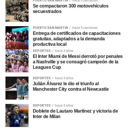
PUERTO SAN MARTIN
hace 3 semanas
producir en tres.
Se compactaron 300 motovehículos
secuestrados
0
0
PUERTO SAN MARTIN
hace 3 semanas
Entrega de certificados de capacitaciones
gratuitas, adaptados a la demanda
productiva local
DEPORTES
hace 3 años
El Inter Miami de Messi derrotó por penales
a Nashville y se consagró campeón de la
Leagues Cup
DEPORTES
hace 3 años
Julián Álvarez le dio el triunfo al
Manchester City contra el Newcastle
DEPORTES
hace 3 años
Doblete de Lautaro Martínez y victoria de
Inter de Milan