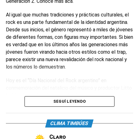
Generación Z. Conocé más acá.
mío bien”,
sostuvo.
Al igual que muchas tradiciones y prácticas culturales, el
Luego agregó:
“Es una época jodida para hablar de
rock es una parte fundamental de la identidad argentina.
política. Creen que porque decís esto, pensás aquello.
Desde sus inicios, el género representó a miles de jóvenes
Pero yo pienso que hay que hablar igual”.
de diferentes formas, con figuras muy importantes. Si bien
es verdad que en los últimos años las generaciones más
Respecto a su relación con el streamer opositor, aseguró:
jóvenes fueron virando hacia otros estilos como el trap,
“Estoy enamorada, Susana, ¿qué te voy a decir? He tenido
parece existir una nueva revalidación del rock nacional y
novios fantásticos y él es el amor de mi vida. Es
los números lo demuestran.
espectacular. Estoy pasando un momento relindo”.
Hoy es el “Día Nacional del Rock argentino” en
0
0
conmemoración del natalicio del músico y productor Litto
Nebbia (considerado uno de los fundadores del género en
SEGUÍ LEYENDO
el país junto a Los Gatos). Por eso, Spotify Argentina
presentó una nueva revisión que revela que el rock
argentino tuvo un crecimiento del 233% en
CLIMA TIMBÚES
reproducciones durante los últimos cinco años, impulsado
en parte por usuarios de la Generación Z.
Claro