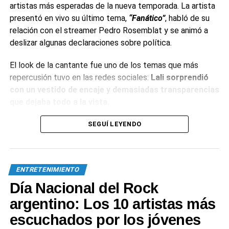
artistas más esperadas de la nueva temporada. La artista
presentó en vivo su último tema,
“Fanático”
, habló de su
relación con el streamer Pedro Rosemblat y se animó a
deslizar algunas declaraciones sobre política.
El look de la cantante fue uno de los temas que más
repercusión tuvo en las redes sociales:
Lali sorprendió
con un vestido de encaje y demasiadas transparencias
que dejaba todo a la vista.
Sin embargo, uno de los momentos más esperados fue
SEGUÍ LEYENDO
cuando presentó en vivo su tema «
Fanático
«. En medio de
las críticas por el playback, otros simpatizantes de la
cantante resaltaron sus habilidades sobre el escenario, la
ENTRETENIMIENTO
efusividad de la canción y la coreografía.
Día Nacional del Rock
Más allá de la interpretación de la canción, hubo algunos
argentino: Los 10 artistas más
momentos rescatables durante la entrevista en el living,
escuchados por los jóvenes
donde Susana quiso indagar sobre
el romance de Lali con