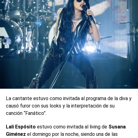
A partir del guiño de la cantante, los fanáticos argentinos
estallaron en furia por su actitud y la «cancelaron» en
redes sociales. De hecho,
hasta algunos intentaron
devolver la entrada de los recitales,
pero no pudieron
lograrlo.
¿Alcanzará el pedido de disculpas de Rosalía para
reconciliarse con Argentina?
0
0
La cantante estuvo como invitada al programa de la diva y
causó furor con sus looks y la interpretación de su
canción “Fanático”.
Lali Espósito
estuvo como invitada al living de
Susana
Giménez
el domingo por la noche, siendo una de las