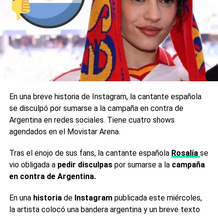
volver a Uruguay junto a su familia.
En una reciente charla con el programa «Pan y Circo», que
conduce Jonatan Viale por Radio Rivadavia, Susana indicó:
«No me dan ganas de volver a la Argentina. Mi casa no
tiene el aire como acá. Extraño algunas cosas y a mis
amigos».
En una breve historia de Instagram, la cantante española
Fuente: RatingCero
se disculpó por sumarse a la campaña en contra de
Argentina en redes sociales. Tiene cuatro shows
0
0
agendados en el Movistar Arena.
TEMAS RELACIONADOS:
SUSANA GIMÉNEZ
Tras el enojo de sus fans, la cantante española
Rosalía
se
vio obligada a
pedir disculpas
por sumarse a la
campaña
SIGUIENTE
en contra de Argentina.
¿Por qué se cambió la fecha de la final de
Masterchef Celebrity?
En una
historia
de
Instagram
publicada este miércoles,
NO TE PIERDAS
la artista colocó una bandera argentina y un breve texto
«El mejor video de casamiento» que se hizo viral