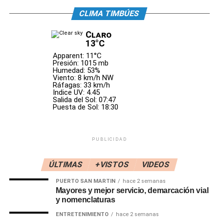
@leomessi», escribió Guillermo
, dueño del
Facebook a través de los reportes de los usuarios y estén
CLIMA TIMBÚES
emprendimiento, en su cuenta de Instagram, donde ya
trabajando en una solución al respecto. Aún no se sabe
tienen más de 100 mil seguidores, junto a imágenes del
cuándo volverán a la normalidad ambas redes sociales.
Claro
modelo y el equipo de trabajo.
13°C
0
0
Apparent: 11°C
Presión: 1015 mb
Humedad: 53%
Viento: 8 km/h NW
Ráfagas: 33 km/h
Indice UV: 4.45
Salida del Sol: 07:47
Puesta de Sol: 18:30
PUBLICIDAD
ÚLTIMAS
+VISTOS
VIDEOS
PUERTO SAN MARTIN
hace 2 semanas
Mayores y mejor servicio, demarcación vial
Además, en su web dieron todos los detalles de cómo fue
y nomenclaturas
el intercambio con el capitán de la Scaloneta, y la compra.
ENTRETENIMIENTO
hace 2 semanas
«El 10 de diciembre de 2023, recibimos un mensaje que