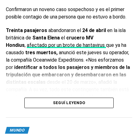
Confirmaron un noveno caso sospechoso y es el primer
posible contagio de una persona que no estuvo a bordo.
Treinta pasajeros
abandonaron el
24 de abril
en la isla
británica de
Santa Elena
el
crucero MV
Hondius
,
afectado por un brote de hantavirus
que ya ha
causado
tres muertos,
anunció este jueves su operador,
la compañía Oceanwide Expeditions. «Nos esforzamos
El Kremlin acusó por su parte a las fuerzas ucranianas de
por
identificar a todos los pasajeros y miembros de la
efectuar
“múltiples ataques”
sobre la represa de
tripulación que embarcaron y desembarcaron
en las
Kajovka. Según el alcalde del municipio de Nova Kajovka
distintas escalas
desde el 20 de marzo», añadió la
designado por Moscú, Vladimir Leontiev, los ataques
compañía. A su vez, todo este contingente también está
destruyeron las válvulas de escape de la represa y
siendo rastreado por la
Organización Mundial de la
provocaron “un flujo de agua incontrolable”
.
SEGUÍ LEYENDO
Salud
, que le pidió al Gobierno de Milei que revea su
“La represa no está destruida y es una suerte inmensa”,
decisión de abandonar el organismo
.
precisó.
En tanto, se informó un
noveno caso sospechoso
,
una
MUNDO
“Si hace falta, estamos preparados para evacuar a los
azafata neerlandesas
que estuvo en
contacto con uno