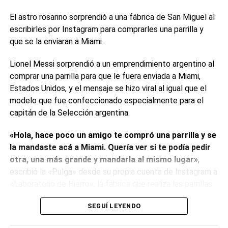
de un problema con la clave o conexión a internet. El sitio
Downdetector empezó a recibir reportes masivos de
El astro rosarino sorprendió a una fábrica de San Miguel al
fallas en los servicios de las redes sociales de Meta,
escribirles por Instagram para comprarles una parrilla y
propiedad del empresario
Mark Zuckerberg
.
que se la enviaran a Miami.
Meta no se ha pronunciado sobre la caída
Lionel Messi sorprendió a un emprendimiento argentino al
comprar una parrilla para que le fuera enviada a Miami,
de Facebook e Instagram
Estados Unidos, y el mensaje se hizo viral al igual que el
modelo que fue confeccionado especialmente para el
La empresa
Meta
, propiedad del mega empresario Mark
capitán de la Selección argentina.
Zuckerberg, no se ha pronunciado hasta el momento por
los incidentes
Instagram
y
Facebook.
«Hola, hace poco un amigo te compró una parrilla y se
la mandaste acá a Miami. Quería ver si te podía pedir
En la página web en la que la compañía muestra el estado
otra, una más grande y mandarla al mismo lugar»
,
de sus servicios continúan funcionando perfectamente, a
escribió la «Pulga» desde su propia cuenta de Instagram a
excepción de una herramienta para desarrolladores
«Laboratorio de Hierro», la fábrica que realiza las parrillas
destinada, concretamente, a la API de WhatsApp
en San Miguel.
Business.
SEGUÍ LEYENDO
«La parrilla del Capitán que linda es! Gracias
Meta ya tiene conocimiento sobre la caída de Instagram y