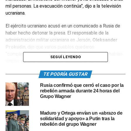
mil personas. La evacuación continúa”, dijo a la televisión
ucraniana.
El ejército ucraniano acusó en un comunicado a Rusia de
haber hecho detonar la presa. El responsable de la
administración militar ucraniana en Jersón,
Oleksander
Prokudin
, dijo que varios pueblos quedaron
“completamente o parcialmente inundados” y que habían
SEGUÍ LEYENDO
empezado la evacuación de la población de la zona.
TE PODRÍA GUSTAR
Rusia confirmó que cerró el caso por la
rebelión armada durante 24 horas del
Grupo Wagner
Maduro y Ortega envían un «abrazo de
solidaridad y apoyo» a Putin tras la
rebelión del grupo Wagner