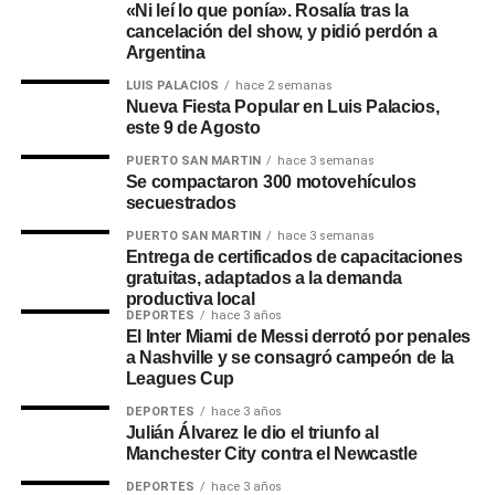
«Ni leí lo que ponía». Rosalía tras la
nos llenó de alegría y emoción. Nada menos que Leo
cancelación del show, y pidió perdón a
Messi nos escribió por Instagram para expresar su
Argentina
interés en adquirir una de nuestras parrillas
LUIS PALACIOS
hace 2 semanas
LaboHierro»
, contaron.
Nueva Fiesta Popular en Luis Palacios,
este 9 de Agosto
«Como fanáticos del fútbol y admiradores del talento
PUERTO SAN MARTIN
hace 3 semanas
de Messi, estábamos emocionados de tenerlo como
Se compactaron 300 motovehículos
cliente. Después de todo, él no solo es uno de los
secuestrados
mejores jugadores de todos los tiempos, sino
PUERTO SAN MARTIN
hace 3 semanas
también un verdadero amante del asado, al igual que
Entrega de certificados de capacitaciones
gratuitas, adaptados a la demanda
nosotros. Fue entonces cuando surgió la idea de
productiva local
hacer algo especial en su honor. Decidimos crear una
DEPORTES
hace 3 años
parrilla única, inspirada en su legado y pasión por el
El Inter Miami de Messi derrotó por penales
a Nashville y se consagró campeón de la
fútbol y el asado»
, agregaron.
Leagues Cup
DEPORTES
hace 3 años
Julián Álvarez le dio el triunfo al
Manchester City contra el Newcastle
DEPORTES
hace 3 años