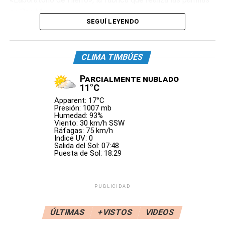
en San Miguel.
SEGUÍ LEYENDO
«La parrilla del Capitán que linda es! Gracias
@leomessi», escribió Guillermo
, dueño del
CLIMA TIMBÚES
emprendimiento, en su cuenta de Instagram, donde ya
tienen más de 100 mil seguidores, junto a imágenes del
Parcialmente nublado
modelo y el equipo de trabajo.
11°C
Apparent: 17°C
Presión: 1007 mb
Humedad: 93%
Viento: 30 km/h SSW
Ráfagas: 75 km/h
Indice UV: 0
Salida del Sol: 07:48
Puesta de Sol: 18:29
PUBLICIDAD
ÚLTIMAS
+VISTOS
VIDEOS