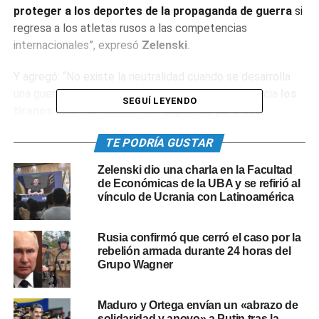
proteger a los deportes de la propaganda de guerra
si
regresa a los atletas rusos a las competencias
internacionales”, expresó
Zelenski
.
Y agregó: “No existe la neutralidad cuando se desarrolla
una guerra como esta y sabemos con qué frecuencia
los
SEGUÍ LEYENDO
tiranos intentan utilizar los deportes para sus
intereses ideológicos
”.
TE PODRÍA GUSTAR
«Es obvio que
cualquier bandera neutral de los atletas
Zelenski dio una charla en la Facultad
rusos está manchada de sangre.
Los principios
de Económicas de la UBA y se refirió al
olímpicos y la guerra son fundamentalmente opuestos
vínculo de Ucrania con Latinoamérica
entre sí», cerró el jefe de Estado ucraniano.
Rusia confirmó que cerró el caso por la
Días atrás, las autoridades del
COI
se reunieron para
rebelión armada durante 24 horas del
analizar la inclusión de los atletas rusos y bielorrusos que
Grupo Wagner
fueron suspendidos apenas comenzó el conflicto bélico,
de cara a los
Juegos Olímpicos de París 2024
.
Maduro y Ortega envían un «abrazo de
solidaridad y apoyo» a Putin tras la