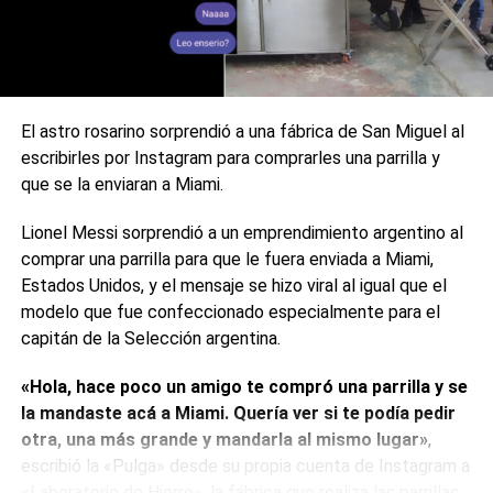
Zuckerberg, no se ha pronunciado hasta el momento por
los incidentes
Instagram
y
Facebook.
En la página web en la que la compañía muestra el estado
de sus servicios continúan funcionando perfectamente, a
El astro rosarino sorprendió a una fábrica de San Miguel al
excepción de una herramienta para desarrolladores
escribirles por Instagram para comprarles una parrilla y
destinada, concretamente, a la API de WhatsApp
que se la enviaran a Miami.
Business.
Lionel Messi sorprendió a un emprendimiento argentino al
Meta ya tiene conocimiento sobre la caída de Instagram y
comprar una parrilla para que le fuera enviada a Miami,
Facebook a través de los reportes de los usuarios y estén
Estados Unidos, y el mensaje se hizo viral al igual que el
trabajando en una solución al respecto. Aún no se sabe
modelo que fue confeccionado especialmente para el
cuándo volverán a la normalidad ambas redes sociales.
capitán de la Selección argentina.
«Hola, hace poco un amigo te compró una parrilla y se
0
0
la mandaste acá a Miami. Quería ver si te podía pedir
otra, una más grande y mandarla al mismo lugar»
,
escribió la «Pulga» desde su propia cuenta de Instagram a
«Laboratorio de Hierro», la fábrica que realiza las parrillas