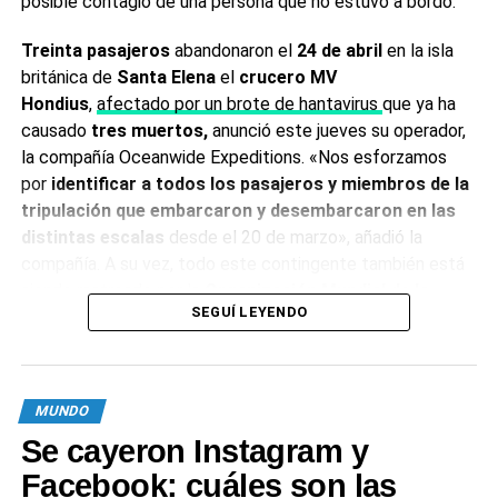
posible contagio de una persona que no estuvo a bordo.
Treinta pasajeros
abandonaron el
24 de abril
en la isla
británica de
Santa Elena
el
crucero MV
Hondius
,
afectado por un brote de hantavirus
que ya ha
causado
tres muertos,
anunció este jueves su operador,
la compañía Oceanwide Expeditions. «Nos esforzamos
por
identificar a todos los pasajeros y miembros de la
tripulación que embarcaron y desembarcaron
en las
distintas escalas
desde el 20 de marzo», añadió la
compañía. A su vez, todo este contingente también está
siendo rastreado por la
Organización Mundial de la
SEGUÍ LEYENDO
Salud
, que le pidió al Gobierno de Milei que revea su
decisión de abandonar el organismo
.
En tanto, se informó un
noveno caso sospechoso
,
una
MUNDO
azafata neerlandesas
que estuvo en
contacto con uno
Se cayeron Instagram y
de los afectados y permanece internada con síntomas
leves
. De confirmarse, sería el
primer contagio de una
Facebook: cuáles son las