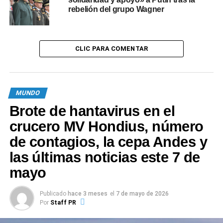
0
0
rebelión del grupo Wagner
TEMAS RELACIONADOS:
JUEGOS OLÍMPICOS
RUSIA
UCRANIA
VOLODIMIR ZELENSKI
CLIC PARA COMENTAR
SIGUIENTE
La Justicia de Perú investiga más de 600 casos
de presunta apología al terrorismo
MUNDO
NO TE PIERDAS
Brote de hantavirus en el
El Papa Francisco condenó la violencia entre
israelíes y palestinos
crucero MV Hondius, número
de contagios, la cepa Andes y
las últimas noticias este 7 de
mayo
Publicado
hace 3 meses
el
7 de mayo de 2026
Por
Staff PR