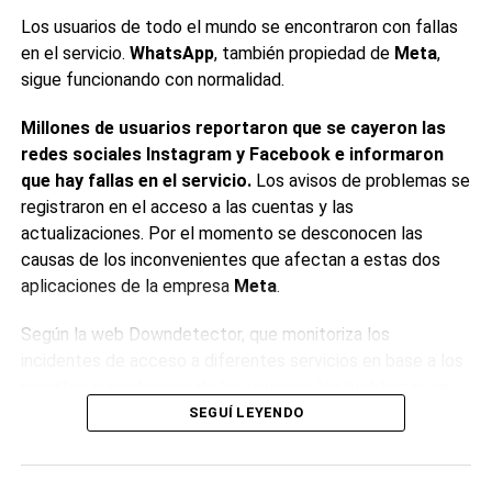
Los usuarios de todo el mundo se encontraron con fallas
A través de un comunicado, las ministras de Asuntos
en el servicio.
WhatsApp
, también propiedad de
Meta
,
Exteriores, Anita Anand, y Salud, Marjorie Michel indicaron
sigue funcionando con normalidad.
además que una tercera persona, que no viajó en el
crucero pero estuvo en el mismo vuelo que un individuo
Millones de usuarios reportaron que se cayeron las
que mostraba señales de la enfermedad, también se
redes sociales Instagram y Facebook e informaron
encuentra en autoaislamiento. Según informaron, este
que hay fallas en el servicio.
Los avisos de problemas se
último viajero «no es considerado de alto riesgo» por la
registraron en el acceso a las cuentas y las
Organización Mundial de la Salud.
actualizaciones. Por el momento se desconocen las
causas de los inconvenientes que afectan a estas dos
A los dos canadienses que abandonaron el crucero MV
aplicaciones de la empresa
Meta
.
Hondius antes de que se iniciase el brote epidémico, se
suman otros cuatro ciudadanos de ese país que continúan
Según la web Downdetector, que monitoriza los
a bordo de la embarcación.
incidentes de acceso a diferentes servicios en base a los
reportes e incidencias de los usuarios, los problemas se
0
0
han empezado a manifestar alrededor del mediodía en
SEGUÍ LEYENDO
Argentina.