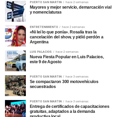
PUERTO SAN MARTIN
hace 2 semanas
Mayores y mejor servicio, demarcación vial
Además, en su web dieron todos los detalles de cómo fue
y nomenclaturas
el intercambio con el capitán de la Scaloneta, y la compra.
«El 10 de diciembre de 2023, recibimos un mensaje que
nos llenó de alegría y emoción. Nada menos que Leo
ENTRETENIMIENTO
hace 2 semanas
«Ni leí lo que ponía». Rosalía tras la
Messi nos escribió por Instagram para expresar su
cancelación del show, y pidió perdón a
interés en adquirir una de nuestras parrillas
Argentina
LaboHierro»
, contaron.
LUIS PALACIOS
hace 2 semanas
Nueva Fiesta Popular en Luis Palacios,
«Como fanáticos del fútbol y admiradores del talento
este 9 de Agosto
de Messi, estábamos emocionados de tenerlo como
cliente. Después de todo, él no solo es uno de los
mejores jugadores de todos los tiempos, sino
PUERTO SAN MARTIN
hace 3 semanas
Se compactaron 300 motovehículos
también un verdadero amante del asado, al igual que
secuestrados
nosotros. Fue entonces cuando surgió la idea de
hacer algo especial en su honor. Decidimos crear una
parrilla única, inspirada en su legado y pasión por el
PUERTO SAN MARTIN
hace 3 semanas
Entrega de certificados de capacitaciones
fútbol y el asado»
, agregaron.
gratuitas, adaptados a la demanda
productiva local