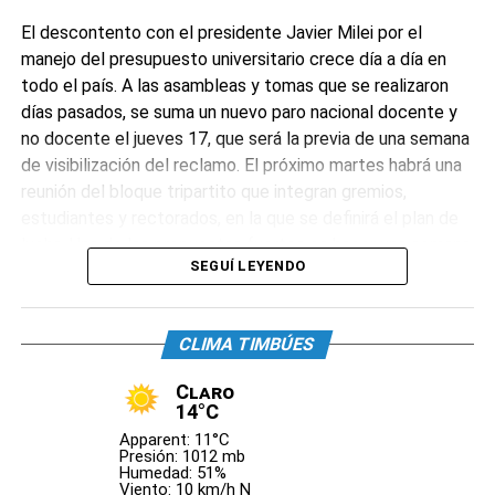
El descontento con el presidente Javier Milei por el
manejo del presupuesto universitario crece día a día en
todo el país. A las asambleas y tomas que se realizaron
días pasados, se suma un nuevo paro nacional docente y
no docente el jueves 17, que será la previa de una semana
de visibilización del reclamo. El próximo martes habrá una
reunión del bloque tripartito que integran gremios,
estudiantes y rectorados, en la que se definirá el plan de
lucha. Una de las propuestas fuertes es hacer una semana
SEGUÍ LEYENDO
entera de marchas regionales para principios de
noviembre. Por su parte, el Gobierno Nacional envió una
advertencia a los rectores y los responsabilizó de
CLIMA TIMBÚES
«cualquier cosa que pase». Lejos de apaciguar el reclamo,
la ratificación del veto generó una segunda etapa de
Claro
conflicto más encendida y con mayor participación en las
14°C
provincias (en algunas hubo escraches a diputados), que
Apparent: 11°C
involucra también a gobernadores.
Presión: 1012 mb
Humedad: 51%
Viento: 10 km/h N