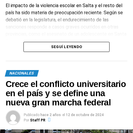
El impacto de la violencia escolar en Salta y el resto del
país ha sido materia de preocupación reciente. Según se
debatió en la legislatura, el endurecimiento de las
sanciones responde a casos graves ocurridos en otras
provincias, como el asesinato de un adolescente en Santa
Fe en manos de un compañero armado. Estas situaciones
SEGUÍ LEYENDO
intensificaron el debate sobre los mecanismos de
protección y la responsabilidad de los adultos ante el
acoso escolar.
NACIONALES
1
0
Crece el conflicto universitario
en el país y se define una
nueva gran marcha federal
Publicado
hace 2 años
el
12 de octubre de 2024
Por
Staff PR