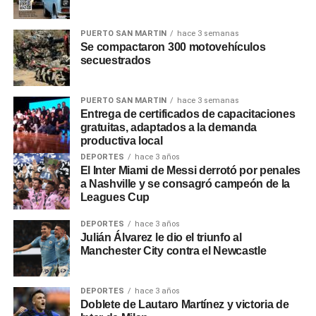
será por decreto, en otros bastará con la decisión de cada
ministro». Respecto a los posibles despidos,
Adorni
dijo
que «empleado que esté de más no tiene razón de ser
PUERTO SAN MARTIN
hace 3 semanas
Se compactaron 300 motovehículos
que un argentino abone su sueldo con sus impuestos».
secuestrados
0
0
PUERTO SAN MARTIN
hace 3 semanas
Entrega de certificados de capacitaciones
gratuitas, adaptados a la demanda
productiva local
DEPORTES
hace 3 años
El Inter Miami de Messi derrotó por penales
a Nashville y se consagró campeón de la
Leagues Cup
DEPORTES
hace 3 años
Julián Álvarez le dio el triunfo al
Manchester City contra el Newcastle
DEPORTES
hace 3 años
Doblete de Lautaro Martínez y victoria de