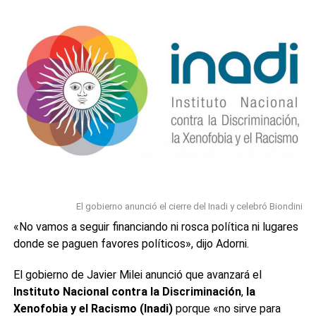
-4,52%», expresó y ante la consulta del periodista sobre si
usaba esa cuenta para guiarse, respondió: «Yo estoy
mirando los números todo el tiempo».A su vez, Luis
Caputo había confirmado que utilizaba los datos de bot de
Jumbo en un reportaje con Jonatan Viale en TN el pasado.
«El Jumbo BOT dice que la inflación de precios en abril dio
negativo», había dicho entusiasmado.
0
0
El gobierno anunció el cierre del Inadi y celebró Biondini
«No vamos a seguir financiando ni rosca política ni lugares
donde se paguen favores políticos», dijo Adorni.
El gobierno de Javier Milei anunció que avanzará el
Instituto Nacional contra la Discriminación
,
la
Xenofobia y el Racismo (Inadi)
porque «no sirve para