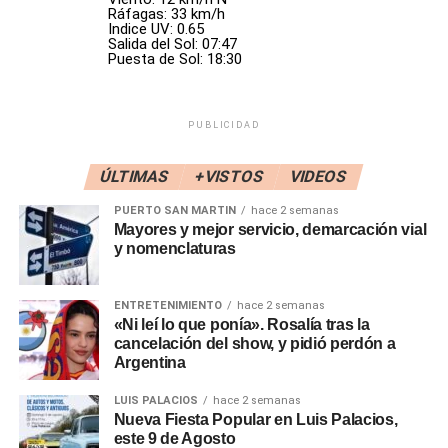
para coartar la libertad de opinión en forma arbitraria y
Ráfagas: 33 km/h
Indice UV: 0.65
selectiva. Me alegra que lo desmantelen», dijo
Biondini
.
Salida del Sol: 07:47
Puesta de Sol: 18:30
La decisión se conoce un día después de que el Gobierno
designó como interventora a
María de los Ángeles
Quiroga
, que será la encargada del desmantelamiento.
PUBLICIDAD
«No vamos a seguir financiando ni rosca política ni lugares
ÚLTIMAS
+VISTOS
VIDEOS
donde se paguen favores políticos, ni donde hayan
PUERTO SAN MARTIN
hace 2 semanas
decenas o cientos de puestos jerárquicos que no suman
Mayores y mejor servicio, demarcación vial
nada», insistió
Adorni
. «Hay un sin fin de institutos que el
y nomenclaturas
Presidente está decidido a cerrar o desmantelar», agregó.
ENTRETENIMIENTO
hace 2 semanas
«Los trámites burocráticos no siempre son tan sencillos,
«Ni leí lo que ponía». Rosalía tras la
lamentablemente la burocracia pone algunos límites. Nos
cancelación del show, y pidió perdón a
encantaría que el INADI esté cerrado hoy, pero no se
Argentina
puede», continuó el vocero en conferencia de prensa.
LUIS PALACIOS
hace 2 semanas
Nueva Fiesta Popular en Luis Palacios,
Adorni
explicó que el cierre de organismos «en algunos
este 9 de Agosto