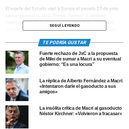
El exjefe del Estado viajó a Europa el pasado 27 de junio
para presnetar su libro “Primer Tiempo” y también
mantuvo reuniones políticas. En ese marco, dijo que el
SEGUÍ LEYENDO
gobierno de Alberto Fernández aprovechó la pandemia
para restringir libertades de sus ciudadanos y encerrarlos
TE PODRÍA GUSTAR
“más allá de cualquier pronóstico razonable de salud
mental”.
Fuerte rechazo de JxC a la propuesta
de Milei de sumar a Macri a su eventual
gobierno: “Es una locura”
0
0
La réplica de Alberto Fernández a Macri:
TEMAS RELACIONADOS:
JULIANA AWADA
«Intentaron darle el gasoducto a sus
MAURICIO MACRI
amigos»
SIGUIENTE
Macri expresó su apoyo a las protestas en Cuba:
La insólita crítica de Macri al gasoducto
«Reclaman por el fin de la dictadura»
Néstor Kirchner: «Volvieron a fracasar»
NO TE PIERDAS
Fernández: «Si realmente nos preocupa Cuba,