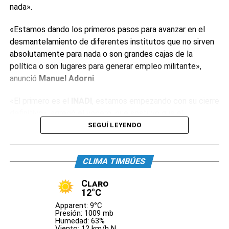
nada».
«Estamos dando los primeros pasos para avanzar en el
desmantelamiento de diferentes institutos que no sirven
absolutamente para nada o son grandes cajas de la
política o son lugares para generar empleo militante»,
anunció
Manuel Adorni
.
«El primero es el
INADI
, estamos empezando con su cierre
definitivo», agregó el vocero, que sostuvo que el
organismo «tiene alrededor de 400 empleados y decenas
SEGUÍ LEYENDO
de oficinas». «Estos institutos tienen la particularidad de
que están conducidos por funcionarios de dudosa
CLIMA TIMBÚES
idoneidad», reconoció.
Claro
El dirigente neonazi
Alejandro Biondini
celebró el anuncio.
12°C
«La primera medida con la que estoy de acuerdo. Hasta
Apparent: 9°C
ahora el
INADI
sólo había servido para perseguir al
Presión: 1009 mb
Humedad: 63%
Nacionalismo y otras expresiones. Era una herramienta
Viento: 12 km/h N