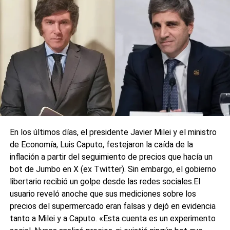
Salinas, presidente del espacio político Ciudad Futura, uno
de los partidos que integra la alianza de Fuerza Patria en
Santa Fe, y coincide con acusaciones similares
“impulsadas por los oficialismos” desde 2023 con
cartelería falsa instalada en la vía pública.
0
0
En los últimos días, el presidente Javier Milei y el ministro
de Economía, Luis Caputo, festejaron la caída de la
inflación a partir del seguimiento de precios que hacía un
bot de Jumbo en X (ex Twitter). Sin embargo, el gobierno
libertario recibió un golpe desde las redes sociales.El
usuario reveló anoche que sus mediciones sobre los
precios del supermercado eran falsas y dejó en evidencia
tanto a Milei y a Caputo. «Esta cuenta es un experimento