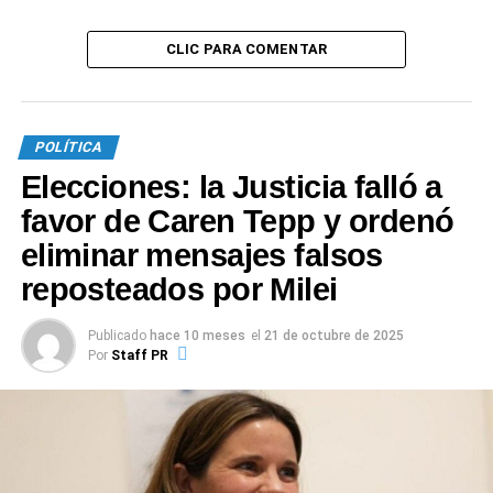
terminemos con los bloqueos»
CLIC PARA COMENTAR
POLÍTICA
Elecciones: la Justicia falló a
favor de Caren Tepp y ordenó
eliminar mensajes falsos
reposteados por Milei
Publicado
hace 10 meses
el
21 de octubre de 2025
Por
Staff PR