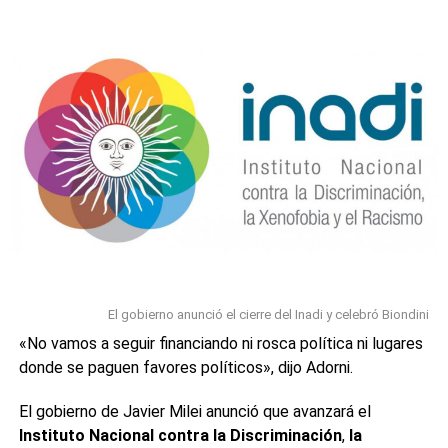
-4,52%», expresó y ante la consulta del periodista sobre si
usaba esa cuenta para guiarse, respondió: «Yo estoy
mirando los números todo el tiempo».A su vez, Luis
Caputo había confirmado que utilizaba los datos de bot de
Jumbo en un reportaje con Jonatan Viale en TN el pasado.
«El Jumbo BOT dice que la inflación de precios en abril dio
negativo», había dicho entusiasmado.
0
0
El gobierno anunció el cierre del Inadi y celebró Biondini
«No vamos a seguir financiando ni rosca política ni lugares
donde se paguen favores políticos», dijo Adorni.
El gobierno de Javier Milei anunció que avanzará el
Instituto Nacional contra la Discriminación
,
la