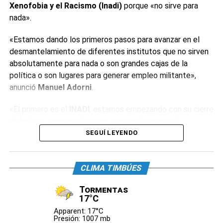
Xenofobia y el Racismo (Inadi)
porque «no sirve para
nada».
«Estamos dando los primeros pasos para avanzar en el
desmantelamiento de diferentes institutos que no sirven
absolutamente para nada o son grandes cajas de la
política o son lugares para generar empleo militante»,
anunció
Manuel Adorni
.
«El primero es el
INADI
, estamos empezando con su cierre
definitivo», agregó el vocero, que sostuvo que el
organismo «tiene alrededor de 400 empleados y decenas
SEGUÍ LEYENDO
de oficinas». «Estos institutos tienen la particularidad de
que están conducidos por funcionarios de dudosa
CLIMA TIMBÚES
idoneidad», reconoció.
Tormentas
El dirigente neonazi
Alejandro Biondini
celebró el anuncio.
17°C
«La primera medida con la que estoy de acuerdo. Hasta
Apparent: 17°C
ahora el
INADI
sólo había servido para perseguir al
Presión: 1007 mb