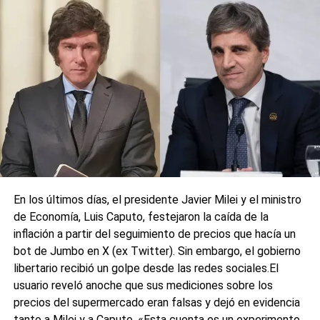
La denuncia fue presentada ante la Justicia por Antonio
Salinas, presidente del espacio político Ciudad Futura, uno
de los partidos que integra la alianza de Fuerza Patria en
Santa Fe, y coincide con acusaciones similares
“impulsadas por los oficialismos” desde 2023 con
cartelería falsa instalada en la vía pública.
0
0
En los últimos días, el presidente Javier Milei y el ministro
de Economía, Luis Caputo, festejaron la caída de la
inflación a partir del seguimiento de precios que hacía un
bot de Jumbo en X (ex Twitter). Sin embargo, el gobierno
libertario recibió un golpe desde las redes sociales.El
usuario reveló anoche que sus mediciones sobre los
precios del supermercado eran falsas y dejó en evidencia
tanto a Milei y a Caputo. «Esta cuenta es un experimento