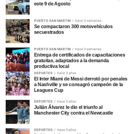
este 9 de Agosto
será por decreto, en otros bastará con la decisión de cada
ministro». Respecto a los posibles despidos,
Adorni
dijo
que «empleado que esté de más no tiene razón de ser
PUERTO SAN MARTIN
hace 3 semanas
Se compactaron 300 motovehículos
que un argentino abone su sueldo con sus impuestos».
secuestrados
0
0
PUERTO SAN MARTIN
hace 3 semanas
Entrega de certificados de capacitaciones
gratuitas, adaptados a la demanda
productiva local
DEPORTES
hace 3 años
El Inter Miami de Messi derrotó por penales
a Nashville y se consagró campeón de la
Leagues Cup
DEPORTES
hace 3 años
Julián Álvarez le dio el triunfo al
Manchester City contra el Newcastle
DEPORTES
hace 3 años