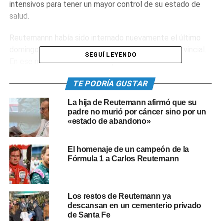
intensivos para tener un mayor control de su estado de
salud.
Reutemannn había sido internado nuevamente el último
domingo en el Sanatorio Santa Fe de la capital provincial.
SEGUÍ LEYENDO
En ese momento trascendió que el motivo estaba
centrado en la realización de nuevos estudios por el
TE PODRÍA GUSTAR
cuadro de anemia que padeció y que le demandó varios
días de internación, incluso en terapia intensiva en la
La hija de Reutemann afirmó que su
ciudad de Rosario.
padre no murió por cáncer sino por un
«estado de abandono»
El ex piloto de Fórmula Uno, de 79 años, permaneció hasta
ayer a la tarde en en una sala general del sanatorio
El homenaje de un campeón de la
ubicado en la zona de plaza España, en la capital
Fórmula 1 a Carlos Reutemann
provincial, y fue sometido a varios estudios por la
persistencia de una anemia, que fue la causa inicial de su
anterior internación, que se extendió por 16 días.
Los restos de Reutemann ya
descansan en un cementerio privado
Pero en las últimas horas, los profesionales que lo asisten
de Santa Fe