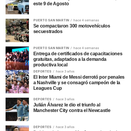
este 9 de Agosto
será por decreto, en otros bastará con la decisión de cada
ministro». Respecto a los posibles despidos,
Adorni
dijo
que «empleado que esté de más no tiene razón de ser
PUERTO SAN MARTIN
hace 4 semanas
Se compactaron 300 motovehículos
que un argentino abone su sueldo con sus impuestos».
secuestrados
0
0
PUERTO SAN MARTIN
hace 4 semanas
Entrega de certificados de capacitaciones
gratuitas, adaptados a la demanda
productiva local
DEPORTES
hace 3 años
El Inter Miami de Messi derrotó por penales
a Nashville y se consagró campeón de la
Leagues Cup
DEPORTES
hace 3 años
Julián Álvarez le dio el triunfo al
Manchester City contra el Newcastle
DEPORTES
hace 3 años