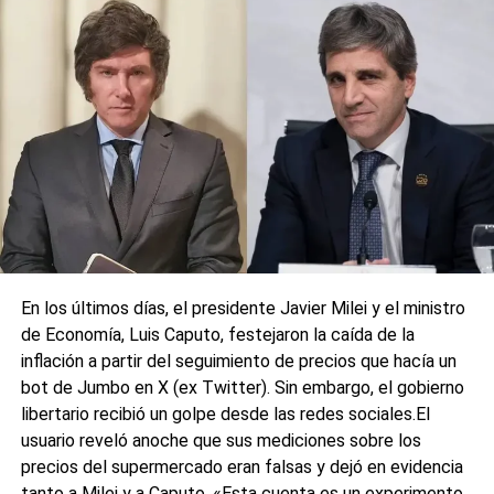
La denuncia fue presentada ante la Justicia por Antonio
Salinas, presidente del espacio político Ciudad Futura, uno
de los partidos que integra la alianza de Fuerza Patria en
Santa Fe, y coincide con acusaciones similares
“impulsadas por los oficialismos” desde 2023 con
cartelería falsa instalada en la vía pública.
0
0
En los últimos días, el presidente Javier Milei y el ministro
de Economía, Luis Caputo, festejaron la caída de la
inflación a partir del seguimiento de precios que hacía un
bot de Jumbo en X (ex Twitter). Sin embargo, el gobierno
libertario recibió un golpe desde las redes sociales.El
usuario reveló anoche que sus mediciones sobre los
precios del supermercado eran falsas y dejó en evidencia
tanto a Milei y a Caputo. «Esta cuenta es un experimento