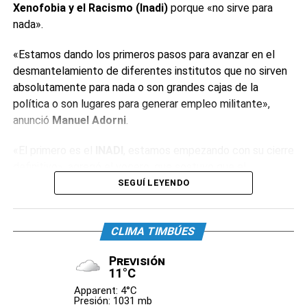
Xenofobia y el Racismo (Inadi)
porque «no sirve para
nada».
«Estamos dando los primeros pasos para avanzar en el
desmantelamiento de diferentes institutos que no sirven
absolutamente para nada o son grandes cajas de la
política o son lugares para generar empleo militante»,
anunció
Manuel Adorni
.
«El primero es el
INADI
, estamos empezando con su cierre
definitivo», agregó el vocero, que sostuvo que el
organismo «tiene alrededor de 400 empleados y decenas
SEGUÍ LEYENDO
de oficinas». «Estos institutos tienen la particularidad de
que están conducidos por funcionarios de dudosa
CLIMA TIMBÚES
idoneidad», reconoció.
Previsión
El dirigente neonazi
Alejandro Biondini
celebró el anuncio.
11°C
«La primera medida con la que estoy de acuerdo. Hasta
Apparent: 4°C
ahora el
INADI
sólo había servido para perseguir al
Presión: 1031 mb