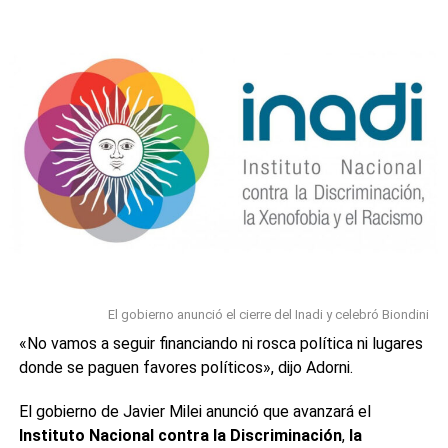
-4,52%», expresó y ante la consulta del periodista sobre si
usaba esa cuenta para guiarse, respondió: «Yo estoy
mirando los números todo el tiempo».A su vez, Luis
Caputo había confirmado que utilizaba los datos de bot de
Jumbo en un reportaje con Jonatan Viale en TN el pasado.
«El Jumbo BOT dice que la inflación de precios en abril dio
negativo», había dicho entusiasmado.
0
0
El gobierno anunció el cierre del Inadi y celebró Biondini
«No vamos a seguir financiando ni rosca política ni lugares
donde se paguen favores políticos», dijo Adorni.
El gobierno de Javier Milei anunció que avanzará el
Instituto Nacional contra la Discriminación
,
la