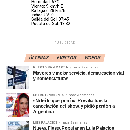
Humedad: 67%
Nacionalismo y otras expresiones. Era una herramienta
Viento: 9 km/h E
para coartar la libertad de opinión en forma arbitraria y
Ráfagas: 28 km/h
Indice UV: 0
selectiva. Me alegra que lo desmantelen», dijo
Biondini
.
Salida del Sol: 07:45
Puesta de Sol: 18:32
La decisión se conoce un día después de que el Gobierno
designó como interventora a
María de los Ángeles
Quiroga
, que será la encargada del desmantelamiento.
PUBLICIDAD
«No vamos a seguir financiando ni rosca política ni lugares
ÚLTIMAS
+VISTOS
VIDEOS
donde se paguen favores políticos, ni donde hayan
PUERTO SAN MARTIN
hace 3 semanas
decenas o cientos de puestos jerárquicos que no suman
Mayores y mejor servicio, demarcación vial
nada», insistió
Adorni
. «Hay un sin fin de institutos que el
y nomenclaturas
Presidente está decidido a cerrar o desmantelar», agregó.
ENTRETENIMIENTO
hace 3 semanas
«Los trámites burocráticos no siempre son tan sencillos,
«Ni leí lo que ponía». Rosalía tras la
lamentablemente la burocracia pone algunos límites. Nos
cancelación del show, y pidió perdón a
encantaría que el INADI esté cerrado hoy, pero no se
Argentina
puede», continuó el vocero en conferencia de prensa.
LUIS PALACIOS
hace 3 semanas
Nueva Fiesta Popular en Luis Palacios,
Adorni
explicó que el cierre de organismos «en algunos