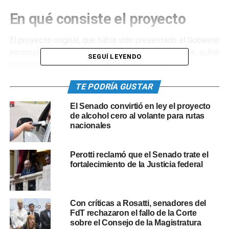
En qué consiste el proyecto
El proyecto original, que había sido presentado el Gobierno
nacional a mediados del pasado mes de septiembre, sufrió
SEGUÍ LEYENDO
varios cambios en su paso por la Cámara baja.
TE PODRÍA GUSTAR
En líneas generales, el proyecto de Presupuesto
presentado por el Poder Ejecutivo contempla un gasto
El Senado convirtió en ley el proyecto
total de casi 29 billones de pesos, un crecimiento de la
de alcohol cero al volante para rutas
economía del 2%, una inflación proyectada del 60%, un
nacionales
tipo de cambio de 218,90 pesos por dólar y una reducción
del déficit fiscal del 2,5 al 1,9%.
Perotti reclamó que el Senado trate el
fortalecimiento de la Justicia federal
Además, estima un aumento de la inversión del 2,9%, un
crecimiento de las exportaciones del 7,1% y una
reducción de la presión tributaria del 0,18%, pasando del
Con críticas a Rosatti, senadores del
23,95% de este 2022 al 23,77% en 2023.
FdT rechazaron el fallo de la Corte
sobre el Consejo de la Magistratura