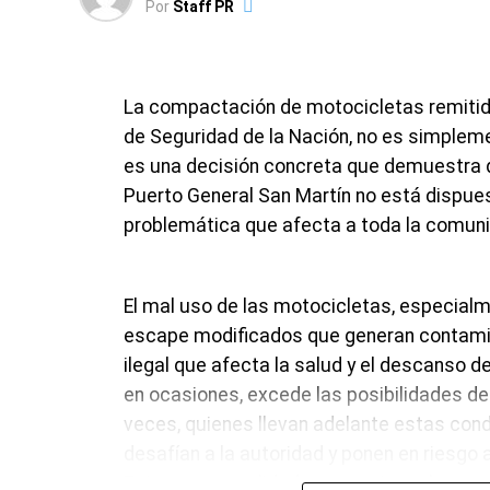
Por
Staff PR
colocación de 163 carteles nomencladore
con excavación y hormigonado de bases.
La compactación de motocicletas remitida
de Seguridad de la Nación, no es simpleme
Los nomencladores colocados son catego
es una decisión concreta que demuestra q
galvanizada de 2 mm, vinilo reflectivo con p
Puerto General San Martín no está dispues
garantía mínima de 10 años.
problemática que afecta a toda la comun
Esta intervención municipal busca increme
El mal uso de las motocicletas, especialm
urbana y periurbana, mejorar la visibilidad 
escape modificados que generan contamin
visibilidad en condiciones climáticas adve
ilegal que afecta la salud y el descanso 
orientación y circulación vehicular, reduci
en ocasiones, excede las posibilidades d
accidentes en accesos e intersecciones a
veces, quienes llevan adelante estas con
solar autónoma para refuerzo visual y mo
desafían a la autoridad y ponen en riesgo 
señalización vial conforme a las normas v
Esta es una realidad que requiere el comp