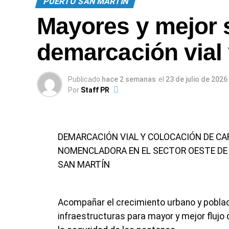
PUERTO SAN MARTIN
Mayores y mejor s
demarcación vial
Publicado
hace 2 semanas
el
23 de julio de 2026
Por
Staff PR
DEMARCACIÓN VIAL Y COLOCACIÓN DE CA
NOMENCLADORA EN EL SECTOR OESTE DE
SAN MARTÍN
Acompañar el crecimiento urbano y poblac
infraestructuras para mayor y mejor flujo 