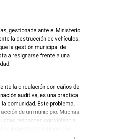
s, postes y estructuras metálicas
s, gestionada ante el Ministerio
nte la destrucción de vehículos,
ría premium, de chapa
ue la gestión municipal de
rotección antigraffiti y
ta a resignarse frente a una
idad.
ntar la seguridad vial
ente la circulación con caños de
nocturna, y la
ación auditiva, es una práctica
rsas, optimizar la
de la comunidad. Este problema,
endo riesgos de
e acción de un municipio. Muchas
l incorporar tecnología
ductas responden con violencia,
dernizando la
a los inspectores municipales.
igentes.
romiso de todos los niveles del