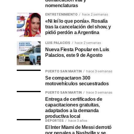
nomenclaturas
ENTRETENIMIENTO
hace 2 semanas
«Ni leí lo que ponía». Rosalía
tras la cancelación del show, y
pidió perdón a Argentina
LUIS PALACIOS
hace 2 semanas
Nueva Fiesta Popular en Luis
Palacios, este 9 de Agosto
PUERTO SAN MARTIN
hace 3 semanas
Se compactaron 300
motovehículos secuestrados
PUERTO SAN MARTIN
hace 3 semanas
Entrega de certificados de
capacitaciones gratuitas,
adaptados a la demanda
productiva local
DEPORTES
hace 3 años
El Inter Miami de Messi derrotó
por penales a Nashville y se