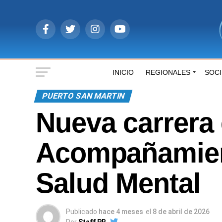
INICIO
REGIONALES
SOC
PUERTO SAN MARTIN
Nueva carrera 
Acompañamien
Salud Mental
Publicado
hace 4 meses
el
8 de abril de 2026