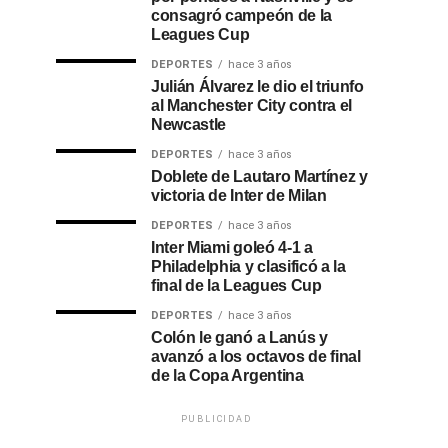
consagró campeón de la
Leagues Cup
DEPORTES
hace 3 años
Julián Álvarez le dio el triunfo
al Manchester City contra el
Newcastle
DEPORTES
hace 3 años
Doblete de Lautaro Martínez y
victoria de Inter de Milan
DEPORTES
hace 3 años
Inter Miami goleó 4-1 a
Philadelphia y clasificó a la
final de la Leagues Cup
DEPORTES
hace 3 años
Colón le ganó a Lanús y
avanzó a los octavos de final
de la Copa Argentina
PUBLICIDAD