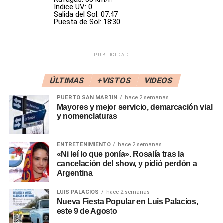
Indice UV: 0
selectiva. Me alegra que lo desmantelen», dijo
Biondini
.
Salida del Sol: 07:47
Puesta de Sol: 18:30
La decisión se conoce un día después de que el Gobierno
designó como interventora a
María de los Ángeles
Quiroga
, que será la encargada del desmantelamiento.
PUBLICIDAD
«No vamos a seguir financiando ni rosca política ni lugares
ÚLTIMAS
+VISTOS
VIDEOS
donde se paguen favores políticos, ni donde hayan
PUERTO SAN MARTIN
hace 2 semanas
decenas o cientos de puestos jerárquicos que no suman
Mayores y mejor servicio, demarcación vial
nada», insistió
Adorni
. «Hay un sin fin de institutos que el
y nomenclaturas
Presidente está decidido a cerrar o desmantelar», agregó.
ENTRETENIMIENTO
hace 2 semanas
«Los trámites burocráticos no siempre son tan sencillos,
«Ni leí lo que ponía». Rosalía tras la
lamentablemente la burocracia pone algunos límites. Nos
cancelación del show, y pidió perdón a
encantaría que el INADI esté cerrado hoy, pero no se
Argentina
puede», continuó el vocero en conferencia de prensa.
LUIS PALACIOS
hace 2 semanas
Nueva Fiesta Popular en Luis Palacios,
Adorni
explicó que el cierre de organismos «en algunos
este 9 de Agosto
será por decreto, en otros bastará con la decisión de cada