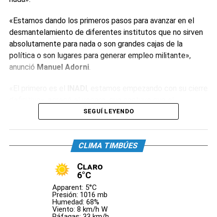
«Estamos dando los primeros pasos para avanzar en el
desmantelamiento de diferentes institutos que no sirven
absolutamente para nada o son grandes cajas de la
política o son lugares para generar empleo militante»,
anunció
Manuel Adorni
.
«El primero es el
INADI
, estamos empezando con su cierre
definitivo», agregó el vocero, que sostuvo que el
organismo «tiene alrededor de 400 empleados y decenas
SEGUÍ LEYENDO
de oficinas». «Estos institutos tienen la particularidad de
que están conducidos por funcionarios de dudosa
CLIMA TIMBÚES
idoneidad», reconoció.
Claro
El dirigente neonazi
Alejandro Biondini
celebró el anuncio.
6°C
«La primera medida con la que estoy de acuerdo. Hasta
Apparent: 5°C
ahora el
INADI
sólo había servido para perseguir al
Presión: 1016 mb
Humedad: 68%
Nacionalismo y otras expresiones. Era una herramienta
Viento: 8 km/h W
para coartar la libertad de opinión en forma arbitraria y
Ráfagas: 33 km/h