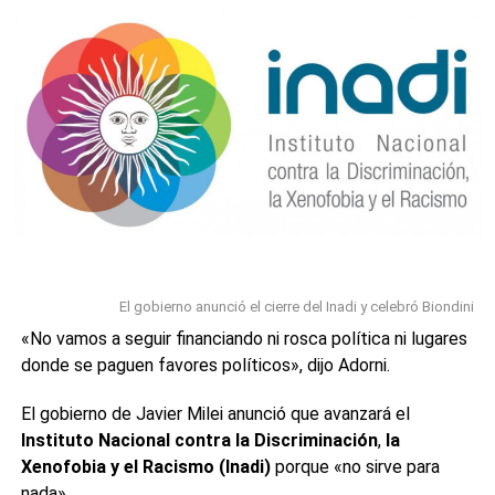
fertilidad.
La costumbre también es común entre los miembros de la
Iglesia ortodoxa siria, la Iglesia maronita siria y la Iglesia
apostólica armenia.
La
tradición de los huevos de Pascua
está muy
arraigada en este día y su origen está en que entre los
siglos IX y XVIII se prohibía comer huevos durante la
Cuaresma. Por ello, los ciudadanos los cocían y los
preparaban para poder celebrar comiéndolos al final de la
Semana Santa, cuando la prohibición religiosa decaía.
El gobierno anunció el cierre del Inadi y celebró Biondini
«No vamos a seguir financiando ni rosca política ni lugares
donde se paguen favores políticos», dijo Adorni.
0
0
El gobierno de Javier Milei anunció que avanzará el
Instituto Nacional contra la Discriminación
,
la
Xenofobia y el Racismo (Inadi)
porque «no sirve para
nada».