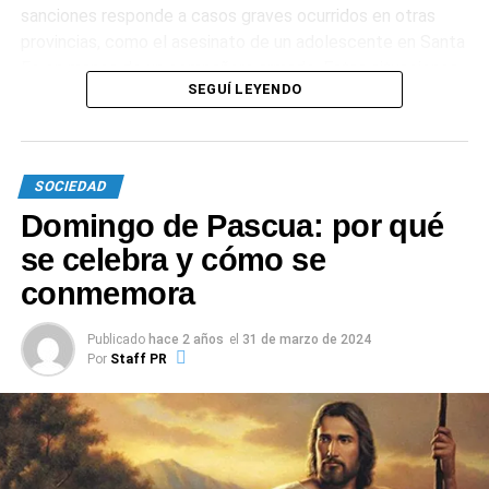
sanciones responde a casos graves ocurridos en otras
provincias, como el asesinato de un adolescente en Santa
Fe en manos de un compañero armado. Estas situaciones
SEGUÍ LEYENDO
intensificaron el debate sobre los mecanismos de
protección y la responsabilidad de los adultos ante el
acoso escolar.
SOCIEDAD
1
0
Domingo de Pascua: por qué
se celebra y cómo se
conmemora
Publicado
hace 2 años
el
31 de marzo de 2024
Por
Staff PR