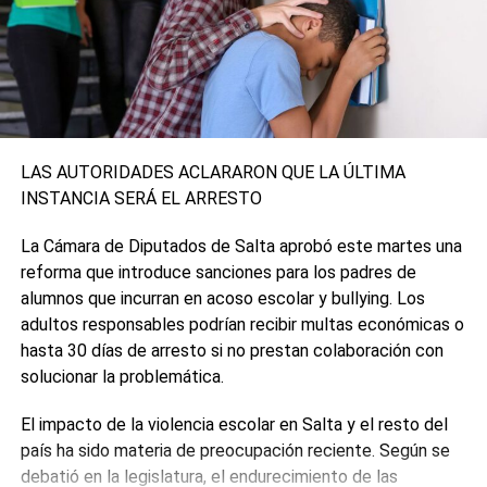
0
0
TEMAS RELACIONADOS:
COVID-19
SIGUIENTE
Catástrofe en Alemania: un brutal temporal
provocó al menos 42 muertos y decenas de
LAS AUTORIDADES ACLARARON QUE LA ÚLTIMA
desaparecidos
INSTANCIA SERÁ EL ARRESTO
NO TE PIERDAS
El cuadro de Bolsonaro es más grave y será
La Cámara de Diputados de Salta aprobó este martes una
trasladado a San Pablo para una posible
reforma que introduce sanciones para los padres de
operación
alumnos que incurran en acoso escolar y bullying. Los
adultos responsables podrían recibir multas económicas o
hasta 30 días de arresto si no prestan colaboración con
solucionar la problemática.
El impacto de la violencia escolar en Salta y el resto del
país ha sido materia de preocupación reciente. Según se
debatió en la legislatura, el endurecimiento de las