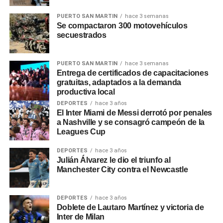
ministro». Respecto a los posibles despidos,
Adorni
dijo
que «empleado que esté de más no tiene razón de ser
PUERTO SAN MARTIN
hace 3 semanas
Se compactaron 300 motovehículos
que un argentino abone su sueldo con sus impuestos».
secuestrados
0
0
PUERTO SAN MARTIN
hace 3 semanas
Entrega de certificados de capacitaciones
gratuitas, adaptados a la demanda
productiva local
DEPORTES
hace 3 años
El Inter Miami de Messi derrotó por penales
a Nashville y se consagró campeón de la
Leagues Cup
DEPORTES
hace 3 años
Julián Álvarez le dio el triunfo al
Manchester City contra el Newcastle
DEPORTES
hace 3 años
Doblete de Lautaro Martínez y victoria de
Inter de Milan