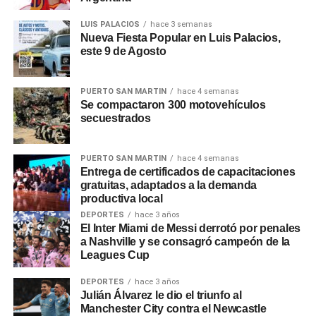
puede», continuó el vocero en conferencia de prensa.
LUIS PALACIOS
hace 3 semanas
Nueva Fiesta Popular en Luis Palacios,
Adorni
explicó que el cierre de organismos «en algunos
este 9 de Agosto
será por decreto, en otros bastará con la decisión de cada
ministro». Respecto a los posibles despidos,
Adorni
dijo
que «empleado que esté de más no tiene razón de ser
PUERTO SAN MARTIN
hace 4 semanas
Se compactaron 300 motovehículos
que un argentino abone su sueldo con sus impuestos».
secuestrados
0
0
PUERTO SAN MARTIN
hace 4 semanas
Entrega de certificados de capacitaciones
gratuitas, adaptados a la demanda
productiva local
DEPORTES
hace 3 años
El Inter Miami de Messi derrotó por penales
a Nashville y se consagró campeón de la
Leagues Cup
DEPORTES
hace 3 años
Julián Álvarez le dio el triunfo al
Manchester City contra el Newcastle