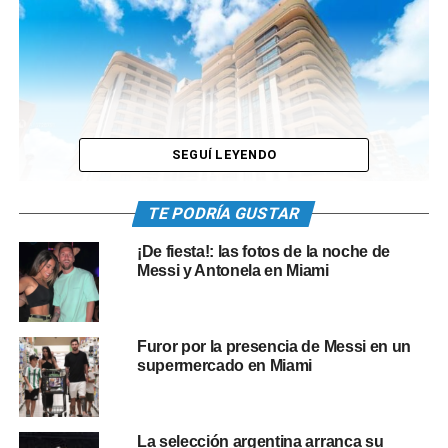
SEGUÍ LEYENDO
TE PODRÍA GUSTAR
El edificio siniestrado forma parte de un sofisticado
¡De fiesta!: las fotos de la noche de
complejo conocido como Champlain Towers que ha sido
Messi y Antonela en Miami
construido en el año 1981 y está emplazado en la zona de
Surfside en North Miami, al sur del Estado de la Florida.
Furor por la presencia de Messi en un
supermercado en Miami
La selección argentina arranca su