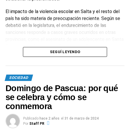
El impacto de la violencia escolar en Salta y el resto del
TEMAS RELACIONADOS:
MIAMI
país ha sido materia de preocupación reciente. Según se
debatió en la legislatura, el endurecimiento de las
SIGUIENTE
sanciones responde a casos graves ocurridos en otras
Impactante relato de Nico Vázquez sobre el
derrumbe en Miami
provincias, como el asesinato de un adolescente en Santa
Fe en manos de un compañero armado. Estas situaciones
NO TE PIERDAS
SEGUÍ LEYENDO
intensificaron el debate sobre los mecanismos de
Gimena Accardi y Nicolás Vázquez se salvaron
del derrumbe en Miami
protección y la responsabilidad de los adultos ante el
acoso escolar.
SOCIEDAD
1
0
Domingo de Pascua: por qué
se celebra y cómo se
conmemora
Publicado
hace 2 años
el
31 de marzo de 2024
Por
Staff PR