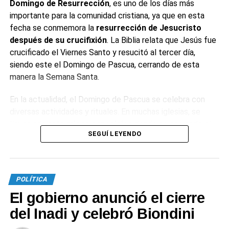
Domingo de Resurrección
, es uno de los días más
importante para la comunidad cristiana, ya que en esta
fecha se conmemora la
resurrección de Jesucristo
después de su crucifixión
. La Biblia relata que Jesús fue
crucificado el Viernes Santo y resucitó al tercer día,
siendo este el Domingo de Pascua, cerrando de esta
manera la Semana Santa.
En la actualidad, el Domingo de Pascua se celebra con
diversas actividades y rituales. En muchas iglesias, se
llevan adelante
misas especiales
donde se enciende el
SEGUÍ LEYENDO
cirio pascual, simbolizando a Cristo como la luz del mundo.
Este día también es una ocasión para reuniones
familiares y celebraciones.
POLÍTICA
¿Por qué se comen huevos de chocolate
El gobierno anunció el cierre
en Pascua?
del Inadi y celebró Biondini
El huevo de chocolate es una
tradición gastronómica