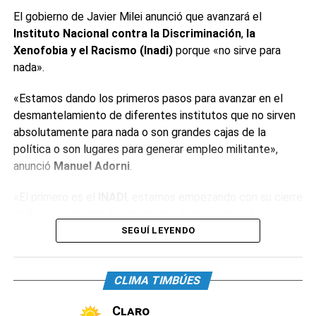
El gobierno de Javier Milei anunció que avanzará el
Instituto Nacional contra la Discriminación
,
la
Xenofobia y el Racismo (Inadi)
porque «no sirve para
nada».
«Estamos dando los primeros pasos para avanzar en el
desmantelamiento de diferentes institutos que no sirven
absolutamente para nada o son grandes cajas de la
política o son lugares para generar empleo militante»,
anunció
Manuel Adorni
.
«El primero es el
INADI
, estamos empezando con su cierre
definitivo», agregó el vocero, que sostuvo que el
organismo «tiene alrededor de 400 empleados y decenas
SEGUÍ LEYENDO
de oficinas». «Estos institutos tienen la particularidad de
que están conducidos por funcionarios de dudosa
CLIMA TIMBÚES
idoneidad», reconoció.
Claro
El dirigente neonazi
Alejandro Biondini
celebró el anuncio.