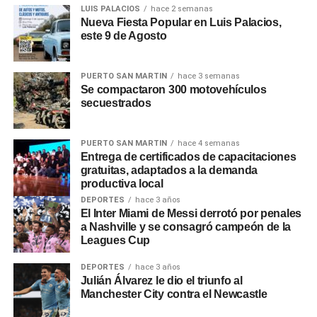
LUIS PALACIOS
hace 2 semanas
Nueva Fiesta Popular en Luis Palacios,
Adorni
explicó que el cierre de organismos «en algunos
este 9 de Agosto
será por decreto, en otros bastará con la decisión de cada
ministro». Respecto a los posibles despidos,
Adorni
dijo
que «empleado que esté de más no tiene razón de ser
PUERTO SAN MARTIN
hace 3 semanas
Se compactaron 300 motovehículos
que un argentino abone su sueldo con sus impuestos».
secuestrados
0
0
PUERTO SAN MARTIN
hace 4 semanas
Entrega de certificados de capacitaciones
gratuitas, adaptados a la demanda
productiva local
DEPORTES
hace 3 años
El Inter Miami de Messi derrotó por penales
a Nashville y se consagró campeón de la
Leagues Cup
DEPORTES
hace 3 años
Julián Álvarez le dio el triunfo al
Manchester City contra el Newcastle