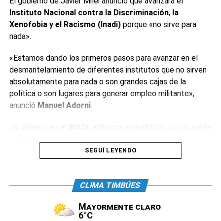
El gobierno de Javier Milei anunció que avanzará el
Instituto Nacional contra la Discriminación
,
la
Xenofobia y el Racismo (Inadi)
porque «no sirve para
nada».
«Estamos dando los primeros pasos para avanzar en el
desmantelamiento de diferentes institutos que no sirven
absolutamente para nada o son grandes cajas de la
política o son lugares para generar empleo militante»,
anunció
Manuel Adorni
.
«El primero es el
INADI
, estamos empezando con su cierre
definitivo», agregó el vocero, que sostuvo que el
organismo «tiene alrededor de 400 empleados y decenas
SEGUÍ LEYENDO
de oficinas». «Estos institutos tienen la particularidad de
que están conducidos por funcionarios de dudosa
CLIMA TIMBÚES
idoneidad», reconoció.
Mayormente claro
El dirigente neonazi
Alejandro Biondini
celebró el anuncio.
6°C
«La primera medida con la que estoy de acuerdo. Hasta