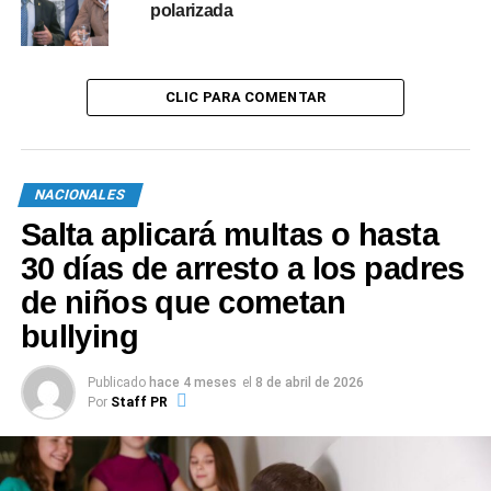
polarizada
TEMAS RELACIONADOS:
CANSINO
CORDOBA
SIGUIENTE
CLIC PARA COMENTAR
Afirman que la vacuna Sputnik es la más eficaz
contra la variante Delta del coronavirus
NO TE PIERDAS
Rusia apuesta a su plan para construir centrales
NACIONALES
nucleares en la Argentina
Salta aplicará multas o hasta
30 días de arresto a los padres
de niños que cometan
bullying
Publicado
hace 4 meses
el
8 de abril de 2026
Por
Staff PR