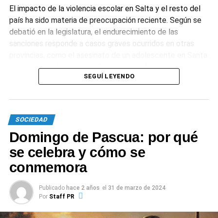
El impacto de la violencia escolar en Salta y el resto del
país ha sido materia de preocupación reciente. Según se
debatió en la legislatura, el endurecimiento de las
sanciones responde a casos graves ocurridos en otras
provincias, como el asesinato de un adolescente en Santa
Fe en manos de un compañero armado. Estas situaciones
SEGUÍ LEYENDO
intensificaron el debate sobre los mecanismos de
protección y la responsabilidad de los adultos ante el
acoso escolar.
SOCIEDAD
1
0
Domingo de Pascua: por qué
se celebra y cómo se
conmemora
Publicado
hace 2 años
el
31 de marzo de 2024
Por
Staff PR