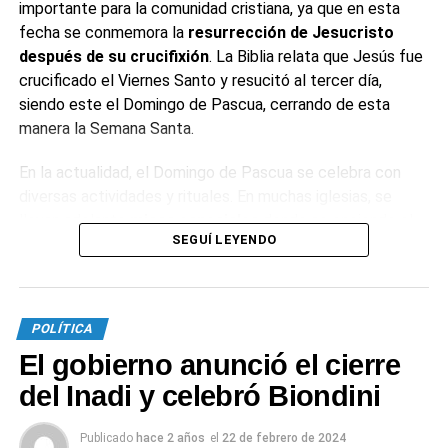
importante para la comunidad cristiana, ya que en esta
fecha se conmemora la
resurrección de Jesucristo
después de su crucifixión
. La Biblia relata que Jesús fue
crucificado el Viernes Santo y resucitó al tercer día,
siendo este el Domingo de Pascua, cerrando de esta
manera la Semana Santa.
En la actualidad, el Domingo de Pascua se celebra con
diversas actividades y rituales. En muchas iglesias, se
llevan adelante
misas especiales
donde se enciende el
SEGUÍ LEYENDO
cirio pascual, simbolizando a Cristo como la luz del mundo.
Este día también es una ocasión para reuniones
familiares y celebraciones.
POLÍTICA
¿Por qué se comen huevos de chocolate
El gobierno anunció el cierre
en Pascua?
del Inadi y celebró Biondini
El huevo de chocolate es una
tradición gastronómica
Publicado
hace 2 años
el
22 de febrero de 2024