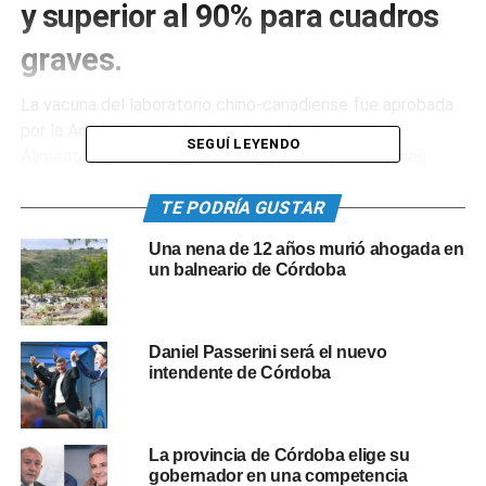
y superior al 90% para cuadros
graves.
La vacuna del laboratorio chino-canadiense fue aprobada
por la Administración Nacional de Medicamentos,
SEGUÍ LEYENDO
Alimentos y Tecnología Médica (ANMAT) y el viernes
pasado el Ministerio de Salud autorizó su «uso de
TE PODRÍA GUSTAR
emergencia»
Una nena de 12 años murió ahogada en
También se anunció que la cartera de Salud tiene
un balneario de Córdoba
avanzado un acuerdo para la adquisición de 5.4 millones de
monodosis en función de su disponibilidad.
Daniel Passerini será el nuevo
El Gobierno bonaerense de Axel Kicillof ya había anunciado
intendente de Córdoba
el acuerdo con CanSino Biologics para la compra de 20
millones de dosis.
La provincia de Córdoba elige su
0
0
gobernador en una competencia