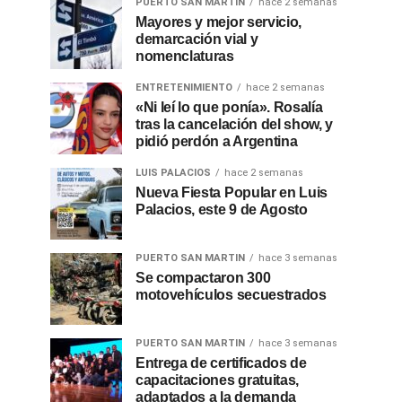
PUERTO SAN MARTIN
hace 2 semanas
Mayores y mejor servicio,
demarcación vial y
nomenclaturas
ENTRETENIMIENTO
hace 2 semanas
«Ni leí lo que ponía». Rosalía
tras la cancelación del show, y
pidió perdón a Argentina
LUIS PALACIOS
hace 2 semanas
Nueva Fiesta Popular en Luis
Palacios, este 9 de Agosto
PUERTO SAN MARTIN
hace 3 semanas
Se compactaron 300
motovehículos secuestrados
PUERTO SAN MARTIN
hace 3 semanas
Entrega de certificados de
capacitaciones gratuitas,
adaptados a la demanda