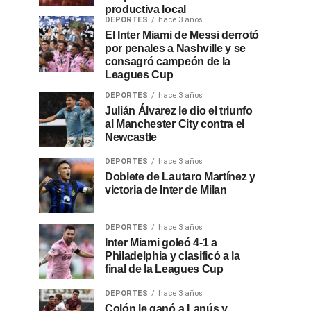
productiva local
DEPORTES
hace 3 años
El Inter Miami de Messi derrotó
por penales a Nashville y se
consagró campeón de la
Leagues Cup
DEPORTES
hace 3 años
Julián Álvarez le dio el triunfo
al Manchester City contra el
Newcastle
DEPORTES
hace 3 años
Doblete de Lautaro Martínez y
victoria de Inter de Milan
DEPORTES
hace 3 años
Inter Miami goleó 4-1 a
Philadelphia y clasificó a la
final de la Leagues Cup
DEPORTES
hace 3 años
Colón le ganó a Lanús y