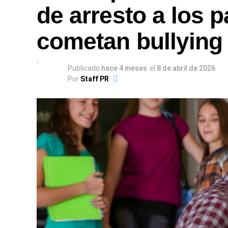
de arresto a los 
cometan bullying
Publicado
hace 4 meses
el
8 de abril de 2026
Por
Staff PR