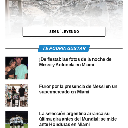
SEGUÍ LEYENDO
TE PODRÍA GUSTAR
¡De fiesta!: las fotos de la noche de
Además de cuerpos, los rescatistas han encontrado
Messi y Antonela en Miami
restos humanos incompletos que los forenses están
tratando de identificar.
Furor por la presencia de Messi en un
Por causas hasta ahora no determinadas, el ala noreste
supermercado en Miami
del edificio Champlain Towers, inaugurado en 1981 y con
un total de 136 apartamentos, se derrumbó en segundos
a la 1.30 horas de la mañana (6.30 GMT) del jueves 24 de
La selección argentina arranca su
junio, cuando sus habitantes dormían.
última gira antes del Mundial: se mide
ante Honduras en Miami