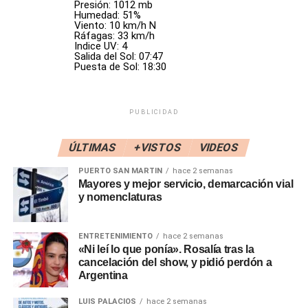
Presión: 1012 mb
Humedad: 51%
Nacionalismo y otras expresiones. Era una herramienta
Viento: 10 km/h N
para coartar la libertad de opinión en forma arbitraria y
Ráfagas: 33 km/h
Indice UV: 4
selectiva. Me alegra que lo desmantelen», dijo
Biondini
.
Salida del Sol: 07:47
Puesta de Sol: 18:30
La decisión se conoce un día después de que el Gobierno
designó como interventora a
María de los Ángeles
Quiroga
, que será la encargada del desmantelamiento.
PUBLICIDAD
«No vamos a seguir financiando ni rosca política ni lugares
ÚLTIMAS
+VISTOS
VIDEOS
donde se paguen favores políticos, ni donde hayan
PUERTO SAN MARTIN
hace 2 semanas
decenas o cientos de puestos jerárquicos que no suman
Mayores y mejor servicio, demarcación vial
nada», insistió
Adorni
. «Hay un sin fin de institutos que el
y nomenclaturas
Presidente está decidido a cerrar o desmantelar», agregó.
ENTRETENIMIENTO
hace 2 semanas
«Los trámites burocráticos no siempre son tan sencillos,
«Ni leí lo que ponía». Rosalía tras la
lamentablemente la burocracia pone algunos límites. Nos
cancelación del show, y pidió perdón a
encantaría que el INADI esté cerrado hoy, pero no se
Argentina
puede», continuó el vocero en conferencia de prensa.
LUIS PALACIOS
hace 2 semanas