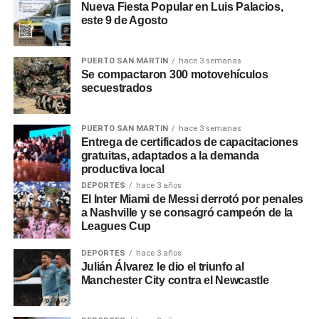
Nueva Fiesta Popular en Luis Palacios,
Adorni
explicó que el cierre de organismos «en algunos
este 9 de Agosto
será por decreto, en otros bastará con la decisión de cada
ministro». Respecto a los posibles despidos,
Adorni
dijo
que «empleado que esté de más no tiene razón de ser
PUERTO SAN MARTIN
hace 3 semanas
Se compactaron 300 motovehículos
que un argentino abone su sueldo con sus impuestos».
secuestrados
0
0
PUERTO SAN MARTIN
hace 3 semanas
Entrega de certificados de capacitaciones
gratuitas, adaptados a la demanda
productiva local
DEPORTES
hace 3 años
El Inter Miami de Messi derrotó por penales
a Nashville y se consagró campeón de la
Leagues Cup
DEPORTES
hace 3 años
Julián Álvarez le dio el triunfo al
Manchester City contra el Newcastle