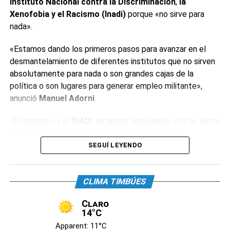
Instituto Nacional contra la Discriminación
,
la
Xenofobia y el Racismo (Inadi)
porque «no sirve para
nada».
«Estamos dando los primeros pasos para avanzar en el
desmantelamiento de diferentes institutos que no sirven
absolutamente para nada o son grandes cajas de la
política o son lugares para generar empleo militante»,
anunció
Manuel Adorni
.
«El primero es el
INADI
, estamos empezando con su cierre
definitivo», agregó el vocero, que sostuvo que el
organismo «tiene alrededor de 400 empleados y decenas
SEGUÍ LEYENDO
de oficinas». «Estos institutos tienen la particularidad de
que están conducidos por funcionarios de dudosa
CLIMA TIMBÚES
idoneidad», reconoció.
Claro
El dirigente neonazi
Alejandro Biondini
celebró el anuncio.
14°C
«La primera medida con la que estoy de acuerdo. Hasta
Apparent: 11°C
ahora el
INADI
sólo había servido para perseguir al