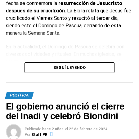
fecha se conmemora la
resurrección de Jesucristo
después de su crucifixión
. La Biblia relata que Jesús fue
crucificado el Viernes Santo y resucitó al tercer día,
siendo este el Domingo de Pascua, cerrando de esta
manera la Semana Santa.
En la actualidad, el Domingo de Pascua se celebra con
diversas actividades y rituales. En muchas iglesias, se
llevan adelante
misas especiales
donde se enciende el
SEGUÍ LEYENDO
cirio pascual, simbolizando a Cristo como la luz del mundo.
Este día también es una ocasión para reuniones
familiares y celebraciones.
POLÍTICA
¿Por qué se comen huevos de chocolate
El gobierno anunció el cierre
en Pascua?
del Inadi y celebró Biondini
El huevo de chocolate es una
tradición gastronómica
Publicado
hace 2 años
el
22 de febrero de 2024
de la fiesta de Pascua.
Tanto en las culturas paganas
Por
Staff PR