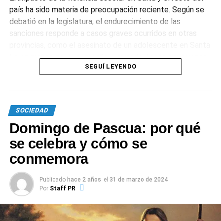
país ha sido materia de preocupación reciente. Según se
debatió en la legislatura, el endurecimiento de las
sanciones responde a casos graves ocurridos en otras
provincias, como el asesinato de un adolescente en Santa
Fe en manos de un compañero armado. Estas situaciones
SEGUÍ LEYENDO
intensificaron el debate sobre los mecanismos de
protección y la responsabilidad de los adultos ante el
acoso escolar.
SOCIEDAD
1
0
Domingo de Pascua: por qué
se celebra y cómo se
conmemora
Publicado
hace 2 años
el
31 de marzo de 2024
Por
Staff PR