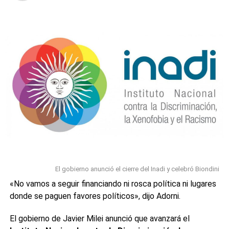
como en el cristianismo primitivo era el símbolo de la
fertilidad, y en parte representaba el inicio de un ciclo.
Se regalaban huevos como símbolos de prosperidad y
fertilidad.
La costumbre también es común entre los miembros de la
Iglesia ortodoxa siria, la Iglesia maronita siria y la Iglesia
apostólica armenia.
La
tradición de los huevos de Pascua
está muy
arraigada en este día y su origen está en que entre los
siglos IX y XVIII se prohibía comer huevos durante la
Cuaresma. Por ello, los ciudadanos los cocían y los
preparaban para poder celebrar comiéndolos al final de la
Semana Santa, cuando la prohibición religiosa decaía.
El gobierno anunció el cierre del Inadi y celebró Biondini
«No vamos a seguir financiando ni rosca política ni lugares
donde se paguen favores políticos», dijo Adorni.
0
0
El gobierno de Javier Milei anunció que avanzará el