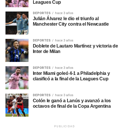
Leagues Cup
La primera vez que Mineiro y River chocaron en el país
vecino fue en las semifinales de la Libertadores del ’78,
DEPORTES
hace 3 años
que por aquel entonces era un triangular. Fue 1-0 para los
Julián Álvarez le dio el triunfo al
brasileños con gol de Marinho. De todas formas, ambos
Manchester City contra el Newcastle
quedaron eliminados en esa instancia.
DEPORTES
hace 3 años
Los dos volvieron a medirse en 1985, en un amistoso
Doblete de Lautaro Martínez y victoria de
disputado en el Mineirão que terminó 1-1. Más allá de que
Inter de Milan
la estadística marca que fue empate, aquella jornada fue
positiva para el conjunto argentino, ya que se impuso en la
DEPORTES
hace 3 años
definición por penales.(P12)
Inter Miami goleó 4-1 a Philadelphia y
clasificó a la final de la Leagues Cup
0
0
DEPORTES
hace 3 años
Colón le ganó a Lanús y avanzó a los
octavos de final de la Copa Argentina
PUBLICIDAD