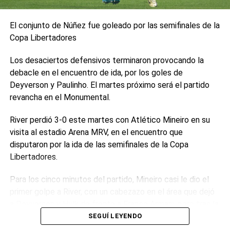
con Max Verstappen y Sergio “Checo” Pérez
, el futuro
del mexicano es incierto. El piloto tuvo un año muy
El conjunto de Núñez fue goleado por las semifinales de la
complicado, muy lejos del resto de los pilotos de arriba y
Copa Libertadores
sin siquiera ganar una carrera, lo que
generó dudas
puertas adentro
. Este lugar podría ser aprovechado por
Los desaciertos defensivos terminaron provocando la
Colapinto si Red Bull así lo desea.
debacle en el encuentro de ida, por los goles de
Deyverson y Paulinho. El martes próximo será el partido
Mientras tanto,
el argentino disputará las últimas dos
revancha en el Monumental.
carreras del año en un Fórmula 1
, por lo que seguirá
yendo al límite y buscando sacarle todo el jugo posible al
River perdió 3-0 este martes con Atlético Mineiro en su
Williams. La próxima carrera, post GP de Qatar será en el
visita al estadio Arena MRV, en el encuentro que
circuito de Yas Marina, en el
Gran Premio de Abu Dhabi
.
disputaron por la ida de las semifinales de la Copa
(Radio Mitre)
Libertadores.
0
0
Para los cinco minutos del partido, Mineiro casi le dio el
primer golpe a River, con un cabezazo en el área que dejó
a Deyverson y Hulk de frente a Franco Armani, pero tras la
revisión del VAR, el árbitro Jesús Valenzuela vio una mano
SEGUÍ LEYENDO
que anuló toda la jugada.