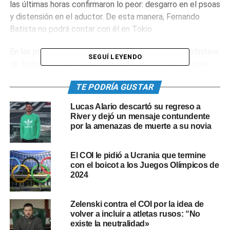
las últimas horas confirmaron lo peor: desgarro en el psoas
y distensión en el aductor. De esta manera, Fernando
Batista no podrá contar con él en Tokio.
En las próximas horas, el DT entregará el listado definitivo
SEGUÍ LEYENDO
de futbolistas que viajarán primero a Corea del Sur para
disputar un amistoso y luego a Japón para jugar los
TE PODRÍA GUSTAR
Juegos Olímpicos en una nómina que finalmente tendrá 22
jugadores, y no 18 como sucede siempre en los torneos
Lucas Alario descartó su regreso a
olímpicos.
River y dejó un mensaje contundente
por la amenazas de muerte a su novia
EL FIXTURE DEL SUB 23 DE
El COI le pidió a Ucrania que termine
ARGENTINA EN LOS JUEGOS
con el boicot a los Juegos Olímpicos de
2024
OLÍMPICOS
Zelenski contra el COI por la idea de
Australia- jueves 22 de julio a las 7.30
volver a incluir a atletas rusos: “No
Egipto – domingo 25 de julio a las 4.30
existe la neutralidad»