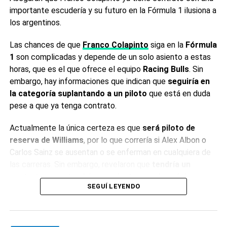
los ensayos cancelados a Europa para no afectar el
importante escudería y su futuro en la Fórmula 1 ilusiona a
desarrollo de los compuestos de lluvia.
los argentinos.
El incidente, ocurrido en las inmediaciones del circuito,
Las chances de que
Franco Colapinto
siga en la
Fórmula
reavivó las preocupaciones sobre la seguridad en una
1
son complicadas y depende de un solo asiento a estas
región que en los últimos años fue un pilar del calendario
horas, que es el que ofrece el equipo
Racing Bulls
. Sin
de la Fórmula 1. Con el campeonato a la vuelta de la
embargo, hay informaciones que indican que
seguiría en
esquina, la categoría enfrenta el desafío de preservar su
la categoría suplantando a un piloto
que está en duda
planificación deportiva en un escenario internacional
pese a que ya tenga contrato.
cambiante.
Actualmente la única certeza es que
será piloto de
Fuente: Agencia de Noticias NA
reserva de Williams
, por lo que correría si Alex Albon o
Carlos Sainz se ausentan o se enferman en cualquiera de
0
0
las carreras. Sin embargo, revelaron que
tendría un
contrato y que tendría un asiento para la próxima
SEGUÍ LEYENDO
temporada
.
Aseguran que Franco