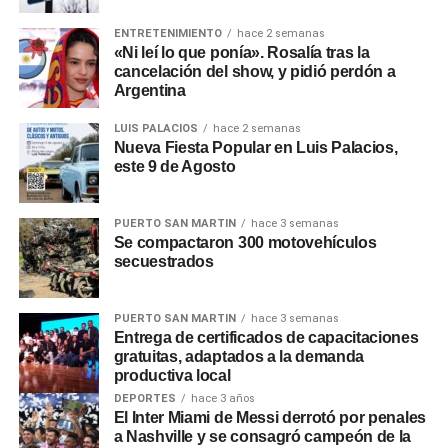
ENTRETENIMIENTO
hace 2 semanas
El inicio del segundo tiempo fue favorable para River, con
«Ni leí lo que ponía». Rosalía tras la
más presencia en el campo de Mineiro y juego asociado,
cancelación del show, y pidió perdón a
pero sin poder molestar y ser un peligro para el arquero
Argentina
local Éverson.
LUIS PALACIOS
hace 2 semanas
Nueva Fiesta Popular en Luis Palacios,
Pero en apenas cuatro minutos, Mineiro hizo muy buen
este 9 de Agosto
trabajo y se quedó con una goleada. Primero Gustavo
Scarpa le puso un gran pase a Deyverson para su doblete,
y, tras un error en un lateral, Paulinho convirtió el 3-0 ante
PUERTO SAN MARTIN
hace 3 semanas
Se compactaron 300 motovehículos
un River atónito y muy inoperante. La pelota ingresó luego
secuestrados
de tocar en Paulo Díaz y descolocar al arquero.
Mineiro, desde 1978 hasta la fecha, había recibido tres
PUERTO SAN MARTIN
hace 3 semanas
Entrega de certificados de capacitaciones
veces a River y nunca fue derrotado. La estadística
gratuitas, adaptados a la demanda
marcaba dos victorias en dos partidos oficiales y un
productiva local
empate en un amistoso, que terminó definiéndose en los
DEPORTES
hace 3 años
penales.
El Inter Miami de Messi derrotó por penales
a Nashville y se consagró campeón de la