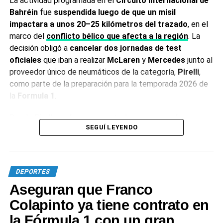
La actividad programada en el
Circuito Internacional de
Bahréin
fue
suspendida luego de que un misil
impactara a unos 20–25 kilómetros del trazado
, en el
marco del
conflicto bélico que afecta a la región
. La
decisión obligó a
cancelar dos jornadas de test
oficiales
que iban a realizar
McLaren
y
Mercedes
junto al
proveedor único de neumáticos de la categoría,
Pirelli
,
como parte de la preparación para la temporada 2026 de
la
Formula 1
.
Desde Pirelli confirmaron que
todo su personal se
SEGUÍ LEYENDO
encuentra fuera de peligro
, aunque resolvieron cancelar
la actividad “por razones de seguridad”, tras el cierre
aéreo en partes del Golfo.
“Las dos jornadas de test de
desarrollo para los compuestos de lluvia previstas
DEPORTES
para hoy y mañana en el circuito de Bahréin han sido
Aseguran que Franco
canceladas por razones de seguridad, a raíz de la
evolución de la situación internacional”
, señaló la
Colapinto ya tiene contrato en
compañía.
la Fórmula 1 con un gran