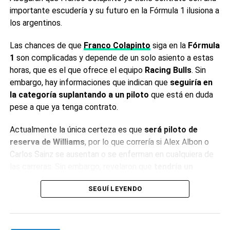
los ensayos cancelados a Europa para no afectar el
importante escudería y su futuro en la Fórmula 1 ilusiona a
desarrollo de los compuestos de lluvia.
los argentinos.
El incidente, ocurrido en las inmediaciones del circuito,
Las chances de que
Franco Colapinto
siga en la
Fórmula
reavivó las preocupaciones sobre la seguridad en una
1
son complicadas y depende de un solo asiento a estas
región que en los últimos años fue un pilar del calendario
horas, que es el que ofrece el equipo
Racing Bulls
. Sin
de la Fórmula 1. Con el campeonato a la vuelta de la
embargo, hay informaciones que indican que
seguiría en
esquina, la categoría enfrenta el desafío de preservar su
la categoría suplantando a un piloto
que está en duda
planificación deportiva en un escenario internacional
pese a que ya tenga contrato.
cambiante.
Actualmente la única certeza es que
será piloto de
Fuente: Agencia de Noticias NA
reserva de Williams
, por lo que correría si Alex Albon o
Carlos Sainz se ausentan o se enferman en cualquiera de
0
0
las carreras. Sin embargo, revelaron que
tendría un
contrato y que tendría un asiento para la próxima
SEGUÍ LEYENDO
temporada
.
Aseguran que Franco