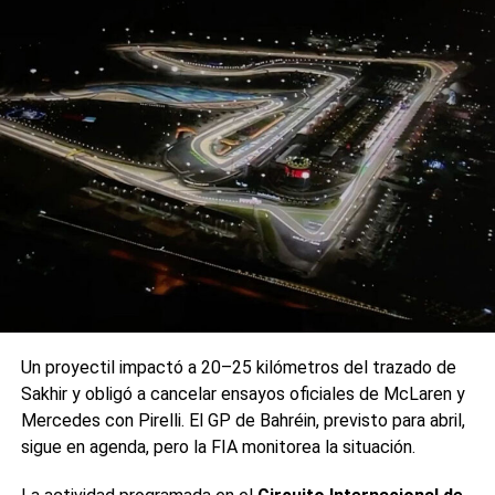
Fuente: Minutouno
0
0
TEMAS RELACIONADOS:
ARGENTINA
COLOMBIA
CONMEBOL
COPA AMERICA
SIGUIENTE
Vélez ganó y sueña con los octavos de final de la
Copa Libertadores
NO TE PIERDAS
Podoroska quedó eliminada del abierto de Roma
Un proyectil impactó a 20–25 kilómetros del trazado de
Sakhir y obligó a cancelar ensayos oficiales de McLaren y
Mercedes con Pirelli. El GP de Bahréin, previsto para abril,
sigue en agenda, pero la FIA monitorea la situación.