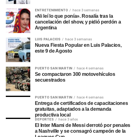
ENTRETENIMIENTO
hace 3 semanas
El inicio del segundo tiempo fue favorable para River, con
«Ni leí lo que ponía». Rosalía tras la
más presencia en el campo de Mineiro y juego asociado,
cancelación del show, y pidió perdón a
pero sin poder molestar y ser un peligro para el arquero
Argentina
local Éverson.
LUIS PALACIOS
hace 3 semanas
Nueva Fiesta Popular en Luis Palacios,
Pero en apenas cuatro minutos, Mineiro hizo muy buen
este 9 de Agosto
trabajo y se quedó con una goleada. Primero Gustavo
Scarpa le puso un gran pase a Deyverson para su doblete,
y, tras un error en un lateral, Paulinho convirtió el 3-0 ante
PUERTO SAN MARTIN
hace 4 semanas
Se compactaron 300 motovehículos
un River atónito y muy inoperante. La pelota ingresó luego
secuestrados
de tocar en Paulo Díaz y descolocar al arquero.
Mineiro, desde 1978 hasta la fecha, había recibido tres
PUERTO SAN MARTIN
hace 4 semanas
Entrega de certificados de capacitaciones
veces a River y nunca fue derrotado. La estadística
gratuitas, adaptados a la demanda
marcaba dos victorias en dos partidos oficiales y un
productiva local
empate en un amistoso, que terminó definiéndose en los
DEPORTES
hace 3 años
El Inter Miami de Messi derrotó por penales
penales.
a Nashville y se consagró campeón de la
Leagues Cup