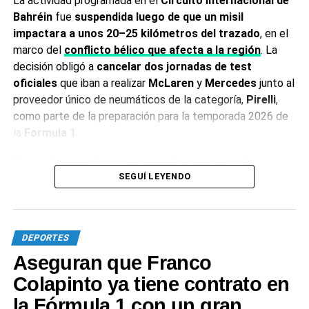
La actividad programada en el
Circuito Internacional de
Bahréin
fue
suspendida luego de que un misil
impactara a unos 20–25 kilómetros del trazado
, en el
marco del
conflicto bélico que afecta a la región
. La
decisión obligó a
cancelar dos jornadas de test
oficiales
que iban a realizar
McLaren
y
Mercedes
junto al
proveedor único de neumáticos de la categoría,
Pirelli
,
como parte de la preparación para la temporada 2026 de
la
Formula 1
.
Desde Pirelli confirmaron que
todo su personal se
SEGUÍ LEYENDO
encuentra fuera de peligro
, aunque resolvieron cancelar
la actividad “por razones de seguridad”, tras el cierre
aéreo en partes del Golfo.
“Las dos jornadas de test de
desarrollo para los compuestos de lluvia previstas
DEPORTES
para hoy y mañana en el circuito de Bahréin han sido
Aseguran que Franco
canceladas por razones de seguridad, a raíz de la
evolución de la situación internacional”
, señaló la
Colapinto ya tiene contrato en
compañía.
la Fórmula 1 con un gran