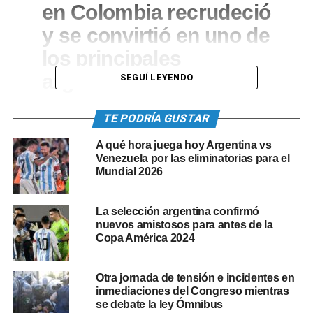
en Colombia recrudeció
y se convirtió en uno de
los principales
argumentos contra la
SEGUÍ LEYENDO
Copa América en ese
TE PODRÍA GUSTAR
país. Por otro lado, la
situación sanitaria
A qué hora juega hoy Argentina vs
Venezuela por las eliminatorias para el
también complicó la
Mundial 2026
candidatura
La selección argentina confirmó
colombiana para el
nuevos amistosos para antes de la
torneo continental.
Copa América 2024
Otra jornada de tensión e incidentes en
La idea de la Conmebol fue siempre mantener la Copa
inmediaciones del Congreso mientras
América (que debía jugarse el año pasado) a pesar de la
se debate la ley Ómnibus