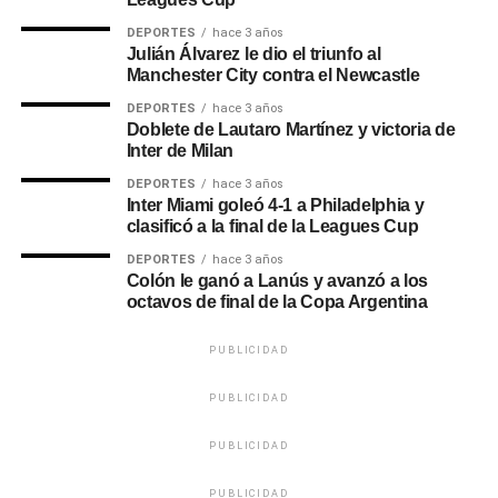
La primera vez que Mineiro y River chocaron en el país
DEPORTES
hace 3 años
vecino fue en las semifinales de la Libertadores del ’78,
Julián Álvarez le dio el triunfo al
que por aquel entonces era un triangular. Fue 1-0 para los
Manchester City contra el Newcastle
brasileños con gol de Marinho. De todas formas, ambos
DEPORTES
hace 3 años
quedaron eliminados en esa instancia.
Doblete de Lautaro Martínez y victoria de
Inter de Milan
Los dos volvieron a medirse en 1985, en un amistoso
DEPORTES
hace 3 años
disputado en el Mineirão que terminó 1-1. Más allá de que
Inter Miami goleó 4-1 a Philadelphia y
la estadística marca que fue empate, aquella jornada fue
clasificó a la final de la Leagues Cup
positiva para el conjunto argentino, ya que se impuso en la
DEPORTES
hace 3 años
definición por penales.(P12)
Colón le ganó a Lanús y avanzó a los
octavos de final de la Copa Argentina
0
0
PUBLICIDAD
PUBLICIDAD
PUBLICIDAD
PUBLICIDAD