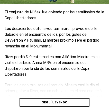
con Max Verstappen y Sergio “Checo” Pérez
, el futuro
del mexicano es incierto. El piloto tuvo un año muy
El conjunto de Núñez fue goleado por las semifinales de la
complicado, muy lejos del resto de los pilotos de arriba y
Copa Libertadores
sin siquiera ganar una carrera, lo que
generó dudas
puertas adentro
. Este lugar podría ser aprovechado por
Los desaciertos defensivos terminaron provocando la
Colapinto si Red Bull así lo desea.
debacle en el encuentro de ida, por los goles de
Deyverson y Paulinho. El martes próximo será el partido
Mientras tanto,
el argentino disputará las últimas dos
revancha en el Monumental.
carreras del año en un Fórmula 1
, por lo que seguirá
yendo al límite y buscando sacarle todo el jugo posible al
River perdió 3-0 este martes con Atlético Mineiro en su
Williams. La próxima carrera, post GP de Qatar será en el
visita al estadio Arena MRV, en el encuentro que
circuito de Yas Marina, en el
Gran Premio de Abu Dhabi
.
disputaron por la ida de las semifinales de la Copa
(Radio Mitre)
Libertadores.
0
0
Para los cinco minutos del partido, Mineiro casi le dio el
primer golpe a River, con un cabezazo en el área que dejó
a Deyverson y Hulk de frente a Franco Armani, pero tras la
revisión del VAR, el árbitro Jesús Valenzuela vio una mano
SEGUÍ LEYENDO
que anuló toda la jugada.