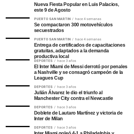
local Éverson.
Nueva Fiesta Popular en Luis Palacios,
este 9 de Agosto
Pero en apenas cuatro minutos, Mineiro hizo muy buen
PUERTO SAN MARTIN
hace 4 semanas
trabajo y se quedó con una goleada. Primero Gustavo
Se compactaron 300 motovehículos
secuestrados
Scarpa le puso un gran pase a Deyverson para su doblete,
y, tras un error en un lateral, Paulinho convirtió el 3-0 ante
PUERTO SAN MARTIN
hace 4 semanas
un River atónito y muy inoperante. La pelota ingresó luego
Entrega de certificados de capacitaciones
gratuitas, adaptados a la demanda
de tocar en Paulo Díaz y descolocar al arquero.
productiva local
DEPORTES
hace 3 años
Mineiro, desde 1978 hasta la fecha, había recibido tres
El Inter Miami de Messi derrotó por penales
a Nashville y se consagró campeón de la
veces a River y nunca fue derrotado. La estadística
Leagues Cup
marcaba dos victorias en dos partidos oficiales y un
empate en un amistoso, que terminó definiéndose en los
DEPORTES
hace 3 años
Julián Álvarez le dio el triunfo al
penales.
Manchester City contra el Newcastle
La primera vez que Mineiro y River chocaron en el país
DEPORTES
hace 3 años
Doblete de Lautaro Martínez y victoria de
vecino fue en las semifinales de la Libertadores del ’78,
Inter de Milan
que por aquel entonces era un triangular. Fue 1-0 para los
DEPORTES
hace 3 años
brasileños con gol de Marinho. De todas formas, ambos
Inter Miami goleó 4-1 a Philadelphia y