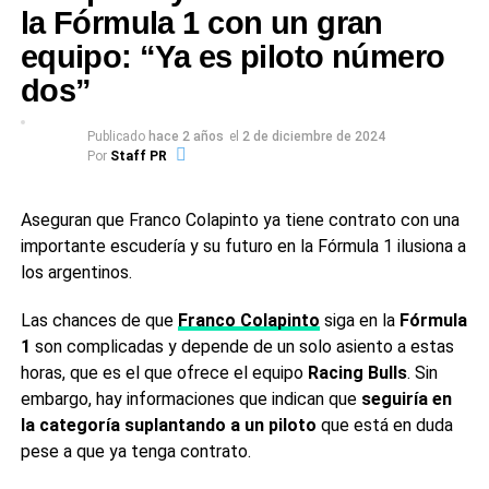
Conmebol ratificó a Argentina y Colombia como
compañía.
la Fórmula 1 con un gran
sedes de la Copa América
equipo: “Ya es piloto número
La prioridad pasó a ser la situación del personal
desplazado a la zona.
Según la firma con sede en Milán,
dos”
los integrantes del staff presentes en Manama están a
salvo en sus hoteles y ya
se trabaja en la organización
Publicado
hace 2 años
el
2 de diciembre de 2024
Por
Staff PR
de su regreso a Italia y al Reino Unido
en el menor
tiempo posible.
Aseguran que Franco Colapinto ya tiene contrato con una
La cancelación introduce un factor de incertidumbre a
importante escudería y su futuro en la Fórmula 1 ilusiona a
pocas semanas del inicio del campeonato 2026, cuyo
los argentinos.
arranque está previsto en Australia. El calendario
contempla un retorno inmediato a Medio Oriente con
Las chances de que
Franco Colapinto
siga en la
Fórmula
el
Gran Premio de Bahréin del 10 al 12 de abril
, seguido
1
son complicadas y depende de un solo asiento a estas
una semana después por la fecha en Arabia Saudita.
horas, que es el que ofrece el equipo
Racing Bulls
. Sin
embargo, hay informaciones que indican que
seguiría en
Por ahora, el GP de Bahréin se mantiene en el
la categoría suplantando a un piloto
que está en duda
cronograma, aunque la Federación Internacional del
pese a que ya tenga contrato.
Automóvil (FIA) monitorea de cerca la evolución del