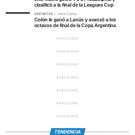
quedaron eliminados en esa instancia.
clasificó a la final de la Leagues Cup
DEPORTES
hace 3 años
Los dos volvieron a medirse en 1985, en un amistoso
Colón le ganó a Lanús y avanzó a los
disputado en el Mineirão que terminó 1-1. Más allá de que
octavos de final de la Copa Argentina
la estadística marca que fue empate, aquella jornada fue
positiva para el conjunto argentino, ya que se impuso en la
PUBLICIDAD
definición por penales.(P12)
PUBLICIDAD
0
0
PUBLICIDAD
PUBLICIDAD
PUBLICIDAD
PUBLICIDAD
PUBLICIDAD
TENDENCIA