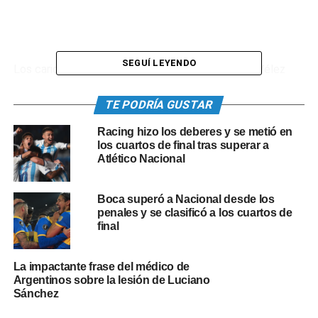
SEGUÍ LEYENDO
Los cariocas lideran con 10 puntos mientras que Vélez
llegó a 6 como producto de dos victorias consecutivas,
rebasando así a los ecuatorianos que se quedaron con 4,
TE PODRÍA GUSTAR
mientras que Unión La Calera, de Chile, que viene de
Racing hizo los deberes y se metió en
empatar con Flamengo, suma dos unidades.
los cuartos de final tras superar a
Atlético Nacional
Cuando parecía que ese período inicial se extinguiría como
había comenzado, Thiago Almada, recibió sin marca por el
Boca superó a Nacional desde los
medio del área para definir por abajo como en el penal
penales y se clasificó a los cuartos de
malogrado y contra el mismo palo, pero esta vez del lado
final
de adentro.
La impactante frase del médico de
De esta manera Vélez se fue al descanso con la merecida,
Argentinos sobre la lesión de Luciano
tranquilizadora e imprescindible ventaja por la que había
Sánchez
pugnado incansablemente desde el minuto cero de