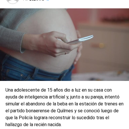
manos, con el cuerpo, no se puede llegar a cierto
extremo», agregó.
La entrevista comenzó con el joven contando que estudió
en Zárate: «Jugaba al rugby en el Club Atlético San Isidro,
entrenaba dos veces por semana. Había arrancado el
profesorado de Educación Física. En el verano no
entrenaba ni cursaba, trabajaba con mi papá haciendo
riegos».
«La violencia en el rugby es cero. La violencia siempre trae
más violencia», afirmó.
Contó que con sus amigos fue a Villa Gesell de
Una adolescente de 15 años dio a luz en su casa con
vacaciones. «Yo no consumo drogas pero tomaba mucho
ayuda de inteligencia artificial y, junto a su pareja, intentó
alcohol. No lo hacia seguido pero cuando lo hacía, era en
simular el abandono de la beba en la estación de trenes en
exceso. Ahora no lo hago pero en ese momento, sentía
el partido bonaerense de Quilmes y se conoció luego de
que me divertía así. Para salir, la necesidad era algo para
que la Policía lograra reconstruir lo sucedido tras el
poder soltarme», continuó.
hallazgo de la recién nacida.