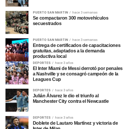
mucho, hace cuatro años que esperaba este momento”.
PUERTO SAN MARTIN
hace 3 semanas
Después de que la Cámara de Casación ratificara en marzo
Se compactaron 300 motovehículos
las penas para los ocho acusados por el asesinato de
secuestrados
Báez Sosa, Máximo Thomsen eligió a Francisco Oneto, ex
candidato a vicegobernador bonaerense por La Libertad
PUERTO SAN MARTIN
hace 3 semanas
Avanza como su nuevo abogado con la esperanza de
Entrega de certificados de capacitaciones
gratuitas, adaptados a la demanda
revertir su condena a prisión perpetua.
productiva local
DEPORTES
hace 3 años
Las nuevas estrategias de Thomsen y Benicelli, con
El Inter Miami de Messi derrotó por penales
abogados diferentes, coinciden en un punto: criticar el
a Nashville y se consagró campeón de la
trabajo de su letrado anterior, Hugo Tomei, que los habría
Leagues Cup
dejado en un estado de «indefensión» judicial al privilegiar
DEPORTES
hace 3 años
la estrategia unificada por sobre los roles individuales.
Julián Álvarez le dio el triunfo al
Manchester City contra el Newcastle
El pacto de silencio no se quebró cuando los jueces del
TOC N°1 condenaron en febrero de 2023 a Thomsen,
Matías Benicelli, Enzo Comelli y Luciano y Ciro Pertossi a
DEPORTES
hace 3 años
Doblete de Lautaro Martínez y victoria de
prisión perpetua por homicidio agravado por premeditación
Inter de Milan