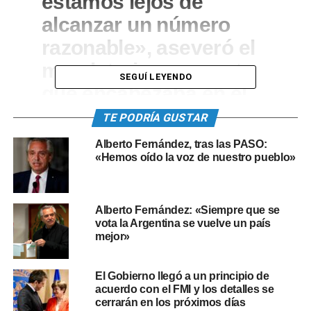
estamos lejos de
alcanzar un número
razonable», aseveró el
mandatario en un acto
SEGUÍ LEYENDO
que encabezaba en el
Museo del
TE PODRÍA GUSTAR
Bicentenario, al
Alberto Fernández, tras las PASO:
presentar un proyecto
«Hemos oído la voz de nuestro pueblo»
de ley para jerarquizar
esa profesión.
Alberto Fernández: «Siempre que se
vota la Argentina se vuelve un país
mejor»
En ese sentido, señaló que «hizo falta una pandemia para
que nos demos cuenta de la importancia de la enfermería
El Gobierno llegó a un principio de
y de todo el sistema de salud».
acuerdo con el FMI y los detalles se
cerrarán en los próximos días