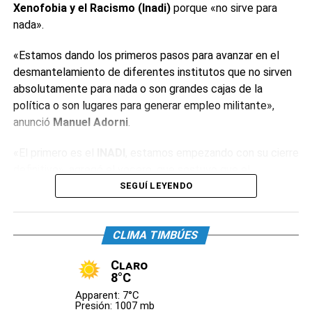
Xenofobia y el Racismo (Inadi)
porque «no sirve para
nada».
«Estamos dando los primeros pasos para avanzar en el
desmantelamiento de diferentes institutos que no sirven
absolutamente para nada o son grandes cajas de la
política o son lugares para generar empleo militante»,
anunció
Manuel Adorni
.
«El primero es el
INADI
, estamos empezando con su cierre
definitivo», agregó el vocero, que sostuvo que el
organismo «tiene alrededor de 400 empleados y decenas
SEGUÍ LEYENDO
de oficinas». «Estos institutos tienen la particularidad de
que están conducidos por funcionarios de dudosa
CLIMA TIMBÚES
idoneidad», reconoció.
Claro
El dirigente neonazi
Alejandro Biondini
celebró el anuncio.
8°C
«La primera medida con la que estoy de acuerdo. Hasta
Apparent: 7°C
ahora el
INADI
sólo había servido para perseguir al
Presión: 1007 mb