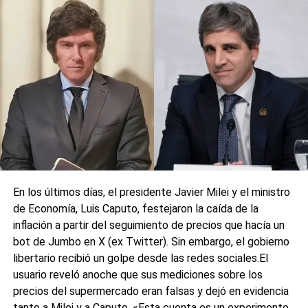
La denuncia fue presentada ante la Justicia por Antonio
Salinas, presidente del espacio político Ciudad Futura, uno
de los partidos que integra la alianza de Fuerza Patria en
Santa Fe, y coincide con acusaciones similares
“impulsadas por los oficialismos” desde 2023 con
cartelería falsa instalada en la vía pública.
0
0
En los últimos días, el presidente Javier Milei y el ministro
de Economía, Luis Caputo, festejaron la caída de la
inflación a partir del seguimiento de precios que hacía un
bot de Jumbo en X (ex Twitter). Sin embargo, el gobierno
libertario recibió un golpe desde las redes sociales.El
usuario reveló anoche que sus mediciones sobre los
precios del supermercado eran falsas y dejó en evidencia
tanto a Milei y a Caputo. «Esta cuenta es un experimento