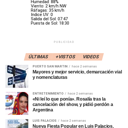
Humedad: 88%
Nacionalismo y otras expresiones. Era una herramienta
Viento: 2 km/h NW
para coartar la libertad de opinión en forma arbitraria y
Ráfagas: 35 km/h
Indice UV: 0
selectiva. Me alegra que lo desmantelen», dijo
Biondini
.
Salida del Sol: 07:47
Puesta de Sol: 18:30
La decisión se conoce un día después de que el Gobierno
designó como interventora a
María de los Ángeles
Quiroga
, que será la encargada del desmantelamiento.
PUBLICIDAD
«No vamos a seguir financiando ni rosca política ni lugares
ÚLTIMAS
+VISTOS
VIDEOS
donde se paguen favores políticos, ni donde hayan
PUERTO SAN MARTIN
hace 2 semanas
decenas o cientos de puestos jerárquicos que no suman
Mayores y mejor servicio, demarcación vial
nada», insistió
Adorni
. «Hay un sin fin de institutos que el
y nomenclaturas
Presidente está decidido a cerrar o desmantelar», agregó.
ENTRETENIMIENTO
hace 2 semanas
«Los trámites burocráticos no siempre son tan sencillos,
«Ni leí lo que ponía». Rosalía tras la
lamentablemente la burocracia pone algunos límites. Nos
cancelación del show, y pidió perdón a
encantaría que el INADI esté cerrado hoy, pero no se
Argentina
puede», continuó el vocero en conferencia de prensa.
LUIS PALACIOS
hace 2 semanas
Nueva Fiesta Popular en Luis Palacios,
Adorni
explicó que el cierre de organismos «en algunos