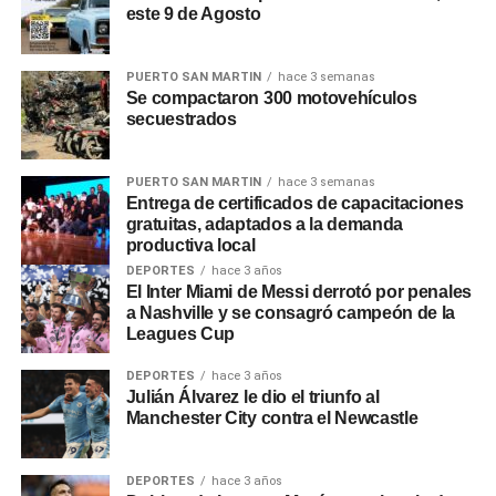
este 9 de Agosto
será por decreto, en otros bastará con la decisión de cada
ministro». Respecto a los posibles despidos,
Adorni
dijo
que «empleado que esté de más no tiene razón de ser
PUERTO SAN MARTIN
hace 3 semanas
Se compactaron 300 motovehículos
que un argentino abone su sueldo con sus impuestos».
secuestrados
0
0
PUERTO SAN MARTIN
hace 3 semanas
Entrega de certificados de capacitaciones
gratuitas, adaptados a la demanda
productiva local
DEPORTES
hace 3 años
El Inter Miami de Messi derrotó por penales
a Nashville y se consagró campeón de la
Leagues Cup
DEPORTES
hace 3 años
Julián Álvarez le dio el triunfo al
Manchester City contra el Newcastle
DEPORTES
hace 3 años