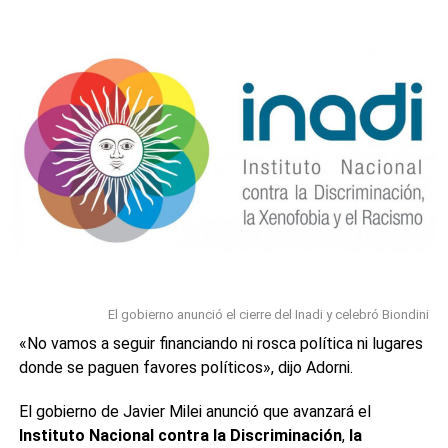
-4,52%», expresó y ante la consulta del periodista sobre si
usaba esa cuenta para guiarse, respondió: «Yo estoy
mirando los números todo el tiempo».A su vez, Luis
Caputo había confirmado que utilizaba los datos de bot de
Jumbo en un reportaje con Jonatan Viale en TN el pasado.
«El Jumbo BOT dice que la inflación de precios en abril dio
negativo», había dicho entusiasmado.
0
0
El gobierno anunció el cierre del Inadi y celebró Biondini
«No vamos a seguir financiando ni rosca política ni lugares
donde se paguen favores políticos», dijo Adorni.
El gobierno de Javier Milei anunció que avanzará el
Instituto Nacional contra la Discriminación
,
la