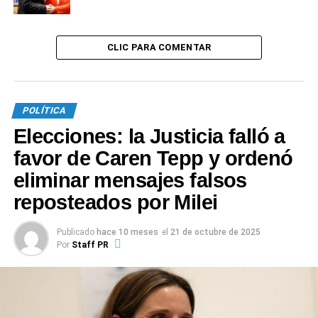
0
0
CLIC PARA COMENTAR
TEMAS RELACIONADOS:
ALBERTO FERNÁNDEZ
SIGUIENTE
Vizzotti anunció la llegada de otras 4 millones de
vacunas
POLÍTICA
NO TE PIERDAS
Elecciones: la Justicia falló a
Alberto Fernández: «No es tiempo de debates
favor de Caren Tepp y ordenó
estériles»
eliminar mensajes falsos
reposteados por Milei
Publicado
hace 10 meses
el
21 de octubre de 2025
Por
Staff PR