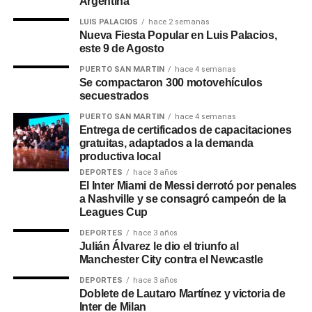
Argentina
puede», continuó el vocero en conferencia de prensa.
LUIS PALACIOS
hace 2 semanas
Nueva Fiesta Popular en Luis Palacios,
Adorni
explicó que el cierre de organismos «en algunos
este 9 de Agosto
será por decreto, en otros bastará con la decisión de cada
PUERTO SAN MARTIN
hace 4 semanas
ministro». Respecto a los posibles despidos,
Adorni
dijo
Se compactaron 300 motovehículos
que «empleado que esté de más no tiene razón de ser
secuestrados
que un argentino abone su sueldo con sus impuestos».
PUERTO SAN MARTIN
hace 4 semanas
Entrega de certificados de capacitaciones
gratuitas, adaptados a la demanda
0
0
productiva local
DEPORTES
hace 3 años
El Inter Miami de Messi derrotó por penales
a Nashville y se consagró campeón de la
Leagues Cup
DEPORTES
hace 3 años
Julián Álvarez le dio el triunfo al
Manchester City contra el Newcastle
DEPORTES
hace 3 años
Doblete de Lautaro Martínez y victoria de
Inter de Milan