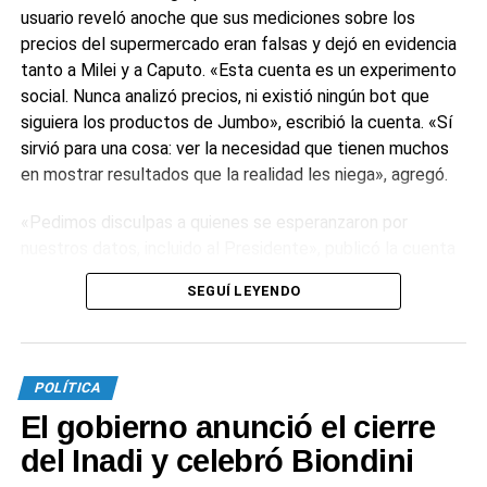
usuario reveló anoche que sus mediciones sobre los
precios del supermercado eran falsas y dejó en evidencia
tanto a Milei y a Caputo. «Esta cuenta es un experimento
social. Nunca analizó precios, ni existió ningún bot que
siguiera los productos de Jumbo», escribió la cuenta. «Sí
sirvió para una cosa: ver la necesidad que tienen muchos
en mostrar resultados que la realidad les niega», agregó.
«Pedimos disculpas a quienes se esperanzaron por
nuestros datos, incluido al Presidente», publicó la cuenta
de Jumbo BOT. «Hacemos extensivas las disculpas al
SEGUÍ LEYENDO
ministro de Economía, Luis Caputo. No se tome a personal
el asunto. Repetimos: fue solo un experimento social»,
aclaró. Por último, sostuvo: «Sólo tenemos un pedido:
sígannos si a futuro quieren sorprenderse con nuevas
POLÍTICA
domadas de este calibre».
El gobierno anunció el cierre
Así, se cayeron los argumentos del mandatario y del
del Inadi y celebró Biondini
ministro. En una entrevista con Alejandro Fantino en Neura,