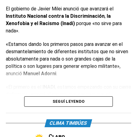
El gobierno de Javier Milei anunció que avanzará el
Instituto Nacional contra la Discriminación
,
la
Xenofobia y el Racismo (Inadi)
porque «no sirve para
nada».
«Estamos dando los primeros pasos para avanzar en el
desmantelamiento de diferentes institutos que no sirven
absolutamente para nada o son grandes cajas de la
política o son lugares para generar empleo militante»,
anunció
Manuel Adorni
.
«El primero es el
INADI
, estamos empezando con su cierre
definitivo», agregó el vocero, que sostuvo que el
organismo «tiene alrededor de 400 empleados y decenas
SEGUÍ LEYENDO
de oficinas». «Estos institutos tienen la particularidad de
que están conducidos por funcionarios de dudosa
CLIMA TIMBÚES
idoneidad», reconoció.
Claro