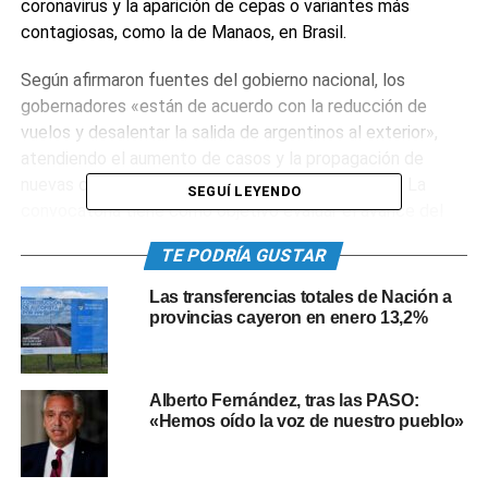
coronavirus y la aparición de cepas o variantes más
contagiosas, como la de Manaos, en Brasil.
Según afirmaron fuentes del gobierno nacional, los
gobernadores «están de acuerdo con la reducción de
vuelos y desalentar la salida de argentinos al exterior»,
atendiendo el aumento de casos y la propagación de
nuevas cepas «más rápidas y letales» en la región. La
SEGUÍ LEYENDO
convocatoria tiene como objetivo evaluar el avance del
plan de vacunación en todo el país, la situación
TE PODRÍA GUSTAR
epidemiológica en cada distrito y las medidas a tomar
ante la posibilidad del surgimiento de una segunda ola de
Las transferencias totales de Nación a
casos de coronavirus.
provincias cayeron en enero 13,2%
De este modo, dijeron que los gobernadores de las
provincias con pasos fronterizos «coinciden en continuar
Alberto Fernández, tras las PASO:
con los cierres en las fronteras». En ese línea, se informó
«Hemos oído la voz de nuestro pueblo»
a las jurisdicciones que el personal de fronteras puede
utilizar las vacunas porque son personal estratégico.