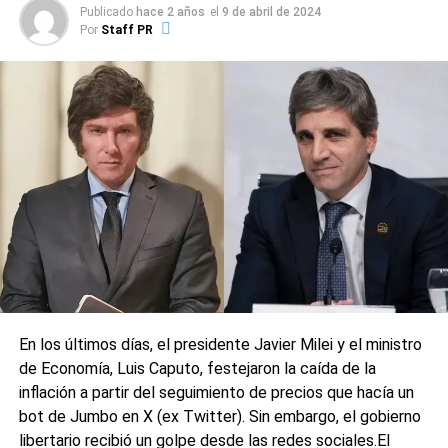
electorales
, en particular la actual, donde
las redes
Publicado
hace 2 años
el
9 de abril de 2024
Por
Staff PR
sociales tienen mucha incidencia.
La denuncia fue presentada ante la Justicia por Antonio
Salinas, presidente del espacio político Ciudad Futura, uno
de los partidos que integra la alianza de Fuerza Patria en
Santa Fe, y coincide con acusaciones similares
“impulsadas por los oficialismos” desde 2023 con
cartelería falsa instalada en la vía pública.
0
0
En los últimos días, el presidente Javier Milei y el ministro
de Economía, Luis Caputo, festejaron la caída de la
inflación a partir del seguimiento de precios que hacía un
bot de Jumbo en X (ex Twitter). Sin embargo, el gobierno
libertario recibió un golpe desde las redes sociales.El