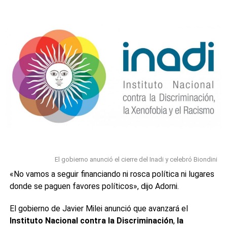
-4,52%», expresó y ante la consulta del periodista sobre si
usaba esa cuenta para guiarse, respondió: «Yo estoy
mirando los números todo el tiempo».A su vez, Luis
Caputo había confirmado que utilizaba los datos de bot de
Jumbo en un reportaje con Jonatan Viale en TN el pasado.
«El Jumbo BOT dice que la inflación de precios en abril dio
negativo», había dicho entusiasmado.
0
0
El gobierno anunció el cierre del Inadi y celebró Biondini
«No vamos a seguir financiando ni rosca política ni lugares
donde se paguen favores políticos», dijo Adorni.
El gobierno de Javier Milei anunció que avanzará el
Instituto Nacional contra la Discriminación
,
la