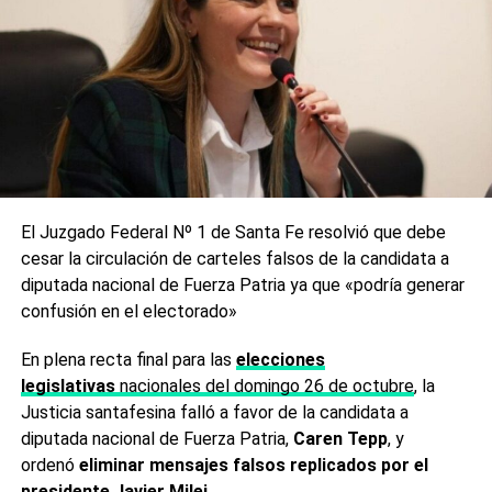
cuarentena, los abusos
de autoridad y el
cercenamiento de las
libertades solamente
trajeron más
problemas»
MAURICIO MACRI
El Juzgado Federal Nº 1 de Santa Fe resolvió que debe
cesar la circulación de carteles falsos de la candidata a
En la entrevista en cuestión, Macri también aseguró: «Dije
diputada nacional de Fuerza Patria ya que «podría generar
que no me iba a vacunar hasta que lo hiciera el último de
confusión en el electorado»
los argentinos que necesitase la vacuna y lo cumplí: yo no
viajé para vacunarme, viajé por una conferencia».
En plena recta final para las
elecciones
legislativas
nacionales del domingo 26 de octubre
, la
«Yo no viajé para vacunarme -insistió luego- y respeto al
Justicia santafesina falló a favor de la candidata a
que viaja para vacunarse. Viajé para dar una conferencia y
diputada nacional de Fuerza Patria,
Caren Tepp
, y
me entero de que en una farmacia a dos cuadras estaban
ordenó
eliminar mensajes falsos replicados por el
vacunando. Pagué y me vacuné», relató.
presidente Javier Milei.