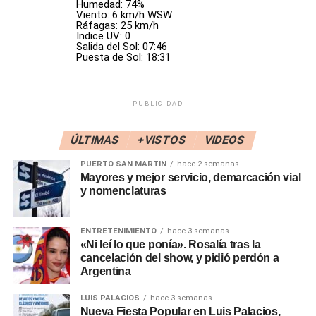
Humedad: 74%
Nacionalismo y otras expresiones. Era una herramienta
Viento: 6 km/h WSW
para coartar la libertad de opinión en forma arbitraria y
Ráfagas: 25 km/h
Indice UV: 0
selectiva. Me alegra que lo desmantelen», dijo
Biondini
.
Salida del Sol: 07:46
Puesta de Sol: 18:31
La decisión se conoce un día después de que el Gobierno
designó como interventora a
María de los Ángeles
Quiroga
, que será la encargada del desmantelamiento.
PUBLICIDAD
«No vamos a seguir financiando ni rosca política ni lugares
ÚLTIMAS
+VISTOS
VIDEOS
donde se paguen favores políticos, ni donde hayan
PUERTO SAN MARTIN
hace 2 semanas
decenas o cientos de puestos jerárquicos que no suman
Mayores y mejor servicio, demarcación vial
nada», insistió
Adorni
. «Hay un sin fin de institutos que el
y nomenclaturas
Presidente está decidido a cerrar o desmantelar», agregó.
ENTRETENIMIENTO
hace 3 semanas
«Los trámites burocráticos no siempre son tan sencillos,
«Ni leí lo que ponía». Rosalía tras la
lamentablemente la burocracia pone algunos límites. Nos
cancelación del show, y pidió perdón a
encantaría que el INADI esté cerrado hoy, pero no se
Argentina
puede», continuó el vocero en conferencia de prensa.
LUIS PALACIOS
hace 3 semanas
Nueva Fiesta Popular en Luis Palacios,
Adorni
explicó que el cierre de organismos «en algunos