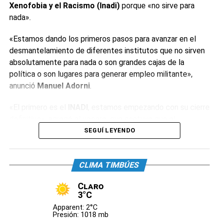
Xenofobia y el Racismo (Inadi)
porque «no sirve para
nada».
«Estamos dando los primeros pasos para avanzar en el
desmantelamiento de diferentes institutos que no sirven
absolutamente para nada o son grandes cajas de la
política o son lugares para generar empleo militante»,
anunció
Manuel Adorni
.
«El primero es el
INADI
, estamos empezando con su cierre
definitivo», agregó el vocero, que sostuvo que el
organismo «tiene alrededor de 400 empleados y decenas
SEGUÍ LEYENDO
de oficinas». «Estos institutos tienen la particularidad de
que están conducidos por funcionarios de dudosa
CLIMA TIMBÚES
idoneidad», reconoció.
Claro
El dirigente neonazi
Alejandro Biondini
celebró el anuncio.
3°C
«La primera medida con la que estoy de acuerdo. Hasta
Apparent: 2°C
ahora el
INADI
sólo había servido para perseguir al
Presión: 1018 mb