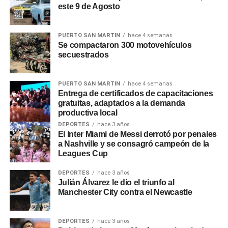
este 9 de Agosto
será por decreto, en otros bastará con la decisión de cada
ministro». Respecto a los posibles despidos,
Adorni
dijo
que «empleado que esté de más no tiene razón de ser
PUERTO SAN MARTIN
hace 4 semanas
Se compactaron 300 motovehículos
que un argentino abone su sueldo con sus impuestos».
secuestrados
0
0
PUERTO SAN MARTIN
hace 4 semanas
Entrega de certificados de capacitaciones
gratuitas, adaptados a la demanda
productiva local
DEPORTES
hace 3 años
El Inter Miami de Messi derrotó por penales
a Nashville y se consagró campeón de la
Leagues Cup
DEPORTES
hace 3 años
Julián Álvarez le dio el triunfo al
Manchester City contra el Newcastle
DEPORTES
hace 3 años