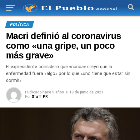
POLÍTICA
Macri definió al coronavirus
como «una gripe, un poco
más grave»
El expresidente consideró que «nunca» creyó que la
enfermedad fuera «algo» por lo que «uno tiene que estar sin
dormir».
Publicado
hace 5 años
el
18 de junio de 2021
Por
Sfaff PR