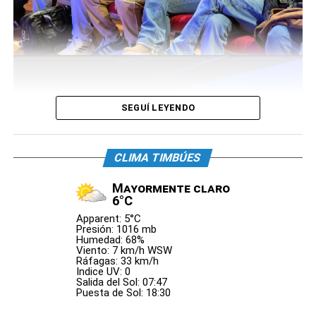
SEGUÍ LEYENDO
CLIMA TIMBÚES
Mayormente claro
6°C
Apparent: 5°C
Presión: 1016 mb
Humedad: 68%
Viento: 7 km/h WSW
Ráfagas: 33 km/h
Indice UV: 0
Entrega de Certificados: Puerto capacita con cursos
Salida del Sol: 07:47
Puesta de Sol: 18:30
gratuitos, adecuados a la
demanda productiva local y a los nuevos desafíos del