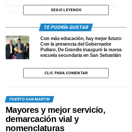
Será el próximo domingo 7 de junio, a partir de las 9hs,
SEGUÍ LEYENDO
desde la
plaza seca del Centro Cultural Municipal y en el marco de
la
TE PODRÍA GUSTAR
conmemoración del 180° aniversario de la “Batalla de
Con más educación, hay mejor futuro:
Punta
Con la presencia del Gobernador
Quebracho”, organizada por la Municipalidad y fiscalizada
Pullaro, De Grandis inauguró la nueva
por la
escuela secundaria en San Sebastián
Asociación Rosarina de Atletismo (ARDA).
CLIC PARA COMENTAR
El evento se ha consolidado como una de las
competencias atléticas
más destacadas del país, no sólo por su convocatoria sino
PUERTO SAN MARTIN
también
Mayores y mejor servicio,
por los significativos premios que ofrece.
demarcación vial y
nomenclaturas
Con una gran convocatoria de deportistas, entre