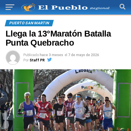
PUERTO SAN MARTIN
Llega la 13°Maratón Batalla
Punta Quebracho
Publicado
hace 3 meses
el
7 de mayo de 2026
Por
Staff PR