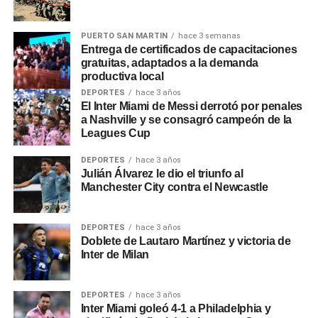
El municipio, además, ofreció tres capacitaciones
PUERTO SAN MARTIN
hace 3 semanas
gratuitas de alta demanda para
Entrega de certificados de capacitaciones
gratuitas, adaptados a la demanda
mayores de 16 años sin límite de edad, Curso de
productiva local
Marketing Digital, para aprender a
DEPORTES
hace 3 años
atraer más clientes y mejorar las ventas. Curso de
El Inter Miami de Messi derrotó por penales
Community Manager para lograr
a Nashville y se consagró campeón de la
Leagues Cup
gestionar redes sociales de forma profesional y el Taller
Interactivo de Búsqueda
DEPORTES
hace 3 años
Laboral, un espacio de formación y acompañamiento para
Julián Álvarez le dio el triunfo al
desarrollar un proyecto
Manchester City contra el Newcastle
personal.
DEPORTES
hace 3 años
Doblete de Lautaro Martínez y victoria de
El Acto de entrega de Certificados de finalización de
Inter de Milan
cursos estuvo encabezado por el
intendente Carlos De Grandis, el coordinador de Desarrollo
DEPORTES
hace 3 años
Local Maximiliano De
Inter Miami goleó 4-1 a Philadelphia y