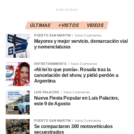
mundo laboral.
PUBLICIDAD
ÚLTIMAS
+VISTOS
VIDEOS
Las capacitaciones con mayor demanda en el país están
fuertemente orientadas a la
PUERTO SAN MARTIN
hace 2 semanas
tecnología y los oficios calificados, razón por la cual se
Mayores y mejor servicio, demarcación vial
y nomenclaturas
impulsa desde la Oficina de
Promoción y Desarrollo Local cursos gratuitos,
oportunidades de adquirir
ENTRETENIMIENTO
hace 2 semanas
conocimientos y habilidades acordes a la reconversión
«Ni leí lo que ponía». Rosalía tras la
cancelación del show, y pidió perdón a
laboral y la inserción laboral.
Argentina
La Municipalidad de Puerto General San Martín viene
brindando cursos municipales
LUIS PALACIOS
hace 2 semanas
Nueva Fiesta Popular en Luis Palacios,
gratuitos para sus ciudadanos, entre ellos cursos de
este 9 de Agosto
operador de planta cerealera y
asistente de RR.HH cuyos alumnos recibieron sus
certificados de finalización en un
PUERTO SAN MARTIN
hace 3 semanas
Se compactaron 300 motovehículos
acto realizado en el Teatro del Centro Cultural Municipal.
secuestrados