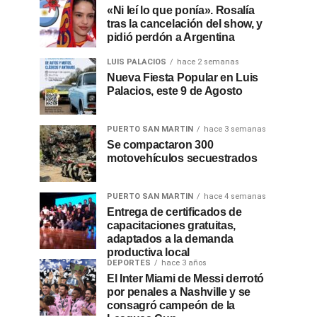
«Ni leí lo que ponía». Rosalía
tras la cancelación del show, y
pidió perdón a Argentina
LUIS PALACIOS
hace 2 semanas
Nueva Fiesta Popular en Luis
Palacios, este 9 de Agosto
PUERTO SAN MARTIN
hace 3 semanas
Se compactaron 300
motovehículos secuestrados
PUERTO SAN MARTIN
hace 4 semanas
Entrega de certificados de
capacitaciones gratuitas,
adaptados a la demanda
productiva local
DEPORTES
hace 3 años
El Inter Miami de Messi derrotó
por penales a Nashville y se
consagró campeón de la