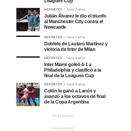
Leagues Cup
DEPORTES
hace 3 años
Julián Álvarez le dio el triunfo
al Manchester City contra el
Newcastle
DEPORTES
hace 3 años
Doblete de Lautaro Martínez y
victoria de Inter de Milan
DEPORTES
hace 3 años
Inter Miami goleó 4-1 a
Philadelphia y clasificó a la
final de la Leagues Cup
DEPORTES
hace 3 años
Colón le ganó a Lanús y
avanzó a los octavos de final
de la Copa Argentina
PUBLICIDAD
PUBLICIDAD