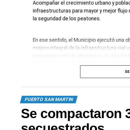
Acompañar el crecimiento urbano y poblac
infraestructuras para mayor y mejor flujo 
la seguridad de los peatones.
En ese sentido, el Municipio ejecutó una 
mejora integral de la infraestructura vial
la incorporación de elementos de alta visib
destinados a optimizar la circulación vehic
seguridad vial y normalizar la señalización
SE
Se realizaron trabajos de demarcación ho
termoplástico aplicado en caliente, insta
reflectivas y colocación de señalización
PUERTO SAN MARTIN
en distintos sectores estratégicos de la 
Se compactaron 
secuestrados
Los trabajos realizados comprendieron la 