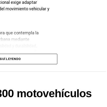
ional exige adaptar
del movimiento vehicular y
obra que contempla la
 urbana mediante
ilidad y durabilidad,
ular y peatonal, reforzar la
.
GUÍ LEYENDO
rizontal mediante material
lación de tachas solares
 nomencladora urbana
ciudad.
300 motovehículos
demarcación vial horizontal de