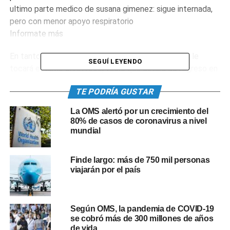
ultimo parte medico de susana gimenez: sigue internada,
pero con menor apoyo respiratorio
Informate más
En tanto, mañana y con el mismo esquema horario, le
SEGUÍ LEYENDO
tocará el turno al AR1066, vuelo que estará de regreso en
el país el martes 22 a las 19.10.
TE PODRÍA GUSTAR
«Con estos vuelos, realizamos 26 operaciones y
La OMS alertó por un crecimiento del
superamos los 15 millones de dosis transportadas», dijo el
80% de casos de coronavirus a nivel
presidente de la compañía, Pablo Ceriani.
mundial
«Otra excelente noticia que permitirá continuar con la
Finde largo: más de 750 mil personas
mayor campaña de vacunación y que más argentinos y
viajarán por el país
argentinas puedan vacunarse. Estamos cumpliendo una
tarea fundamental cuando el país más lo necesita»,
agregó.
Según OMS, la pandemia de COVID-19
se cobró más de 300 millones de años
«Con estos dos vuelos seguimos alimentando la campaña
de vida