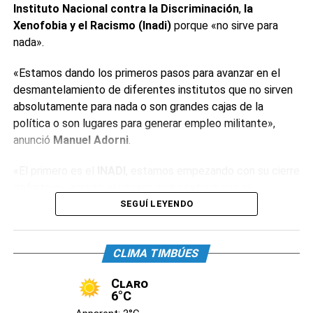
Instituto Nacional contra la Discriminación
,
la
Xenofobia y el Racismo (Inadi)
porque «no sirve para
nada».
«Estamos dando los primeros pasos para avanzar en el
desmantelamiento de diferentes institutos que no sirven
absolutamente para nada o son grandes cajas de la
política o son lugares para generar empleo militante»,
anunció
Manuel Adorni
.
«El primero es el
INADI
, estamos empezando con su cierre
definitivo», agregó el vocero, que sostuvo que el
organismo «tiene alrededor de 400 empleados y decenas
SEGUÍ LEYENDO
de oficinas». «Estos institutos tienen la particularidad de
que están conducidos por funcionarios de dudosa
CLIMA TIMBÚES
idoneidad», reconoció.
Claro
El dirigente neonazi
Alejandro Biondini
celebró el anuncio.
6°C
«La primera medida con la que estoy de acuerdo. Hasta