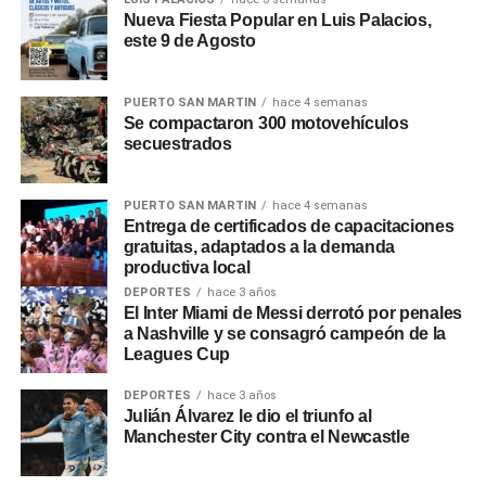
Nueva Fiesta Popular en Luis Palacios,
Adorni
explicó que el cierre de organismos «en algunos
este 9 de Agosto
será por decreto, en otros bastará con la decisión de cada
ministro». Respecto a los posibles despidos,
Adorni
dijo
que «empleado que esté de más no tiene razón de ser
PUERTO SAN MARTIN
hace 4 semanas
Se compactaron 300 motovehículos
que un argentino abone su sueldo con sus impuestos».
secuestrados
0
0
PUERTO SAN MARTIN
hace 4 semanas
Entrega de certificados de capacitaciones
gratuitas, adaptados a la demanda
productiva local
DEPORTES
hace 3 años
El Inter Miami de Messi derrotó por penales
a Nashville y se consagró campeón de la
Leagues Cup
DEPORTES
hace 3 años
Julián Álvarez le dio el triunfo al
Manchester City contra el Newcastle