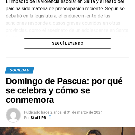
El impacto de la violencia escolar en Salta y el resto del
primer lote de dosis de Sputnik V
país ha sido materia de preocupación reciente. Según se
debatió en la legislatura, el endurecimiento de las
sanciones responde a casos graves ocurridos en otras
provincias, como el asesinato de un adolescente en Santa
Fe en manos de un compañero armado. Estas situaciones
SEGUÍ LEYENDO
intensificaron el debate sobre los mecanismos de
protección y la responsabilidad de los adultos ante el
acoso escolar.
SOCIEDAD
1
0
Domingo de Pascua: por qué
se celebra y cómo se
conmemora
Publicado
hace 2 años
el
31 de marzo de 2024
Por
Staff PR