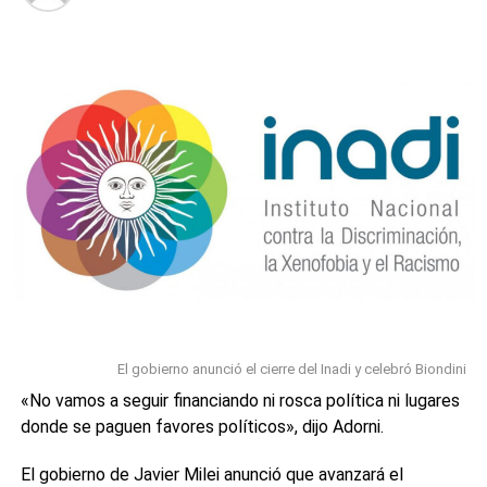
como en el cristianismo primitivo era el símbolo de la
fertilidad, y en parte representaba el inicio de un ciclo.
Se regalaban huevos como símbolos de prosperidad y
fertilidad.
La costumbre también es común entre los miembros de la
Iglesia ortodoxa siria, la Iglesia maronita siria y la Iglesia
apostólica armenia.
La
tradición de los huevos de Pascua
está muy
arraigada en este día y su origen está en que entre los
siglos IX y XVIII se prohibía comer huevos durante la
Cuaresma. Por ello, los ciudadanos los cocían y los
preparaban para poder celebrar comiéndolos al final de la
Semana Santa, cuando la prohibición religiosa decaía.
El gobierno anunció el cierre del Inadi y celebró Biondini
«No vamos a seguir financiando ni rosca política ni lugares
donde se paguen favores políticos», dijo Adorni.
0
0
El gobierno de Javier Milei anunció que avanzará el