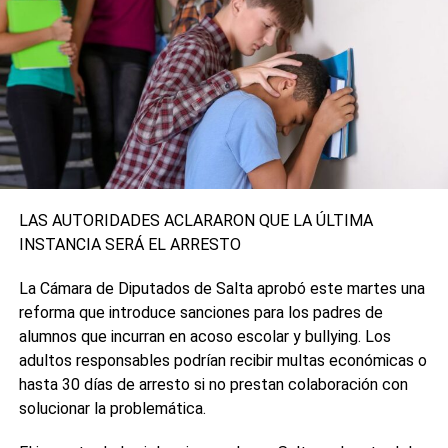
Aerolíneas Argentinas lleva completados un total de
cinco vuelos a la República Popular China, en los cuales
fueron trasladas 3.659.200 de vacunas producidas por el
China National Pharmaceutical Group Corp.
Además, se realizaron hasta el momento 19 vuelos a
Moscú, en los que se transportaron 9.473.290 dosis, por lo
que 24 operaciones realizadas se trajeron un total de
13.132.490 de dosis.
LAS AUTORIDADES ACLARARON QUE LA ÚLTIMA
INSTANCIA SERÁ EL ARRESTO
0
0
La Cámara de Diputados de Salta aprobó este martes una
TEMAS RELACIONADOS:
AEROLÍNEAS ARGENTINAS
reforma que introduce sanciones para los padres de
COVID-19
DESTACADO
SINOPHARM
alumnos que incurran en acoso escolar y bullying. Los
SIGUIENTE
adultos responsables podrían recibir multas económicas o
La variante Delta registra menos mortalidad y
hasta 30 días de arresto si no prestan colaboración con
hospitalización en Reino Unido
solucionar la problemática.
NO TE PIERDAS
Richmond anunció que terminó de producir el