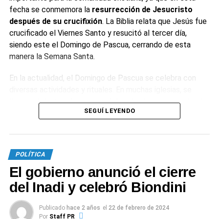
fecha se conmemora la
resurrección de Jesucristo
después de su crucifixión
. La Biblia relata que Jesús fue
crucificado el Viernes Santo y resucitó al tercer día,
siendo este el Domingo de Pascua, cerrando de esta
manera la Semana Santa.
En la actualidad, el Domingo de Pascua se celebra con
diversas actividades y rituales. En muchas iglesias, se
llevan adelante
misas especiales
donde se enciende el
SEGUÍ LEYENDO
cirio pascual, simbolizando a Cristo como la luz del mundo.
Este día también es una ocasión para reuniones
familiares y celebraciones.
POLÍTICA
¿Por qué se comen huevos de chocolate
El gobierno anunció el cierre
en Pascua?
del Inadi y celebró Biondini
El huevo de chocolate es una
tradición gastronómica
Publicado
hace 2 años
el
22 de febrero de 2024
de la fiesta de Pascua.
Tanto en las culturas paganas
Por
Staff PR