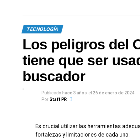
TECNOLOGÍA
Los peligros del 
tiene que ser us
buscador
Publicado
hace 3 años
el
26 de enero de 2024
Por
Staff PR
Es crucial utilizar las herramientas adec
fortalezas y limitaciones de cada una.