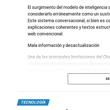
El surgimiento del modelo de inteligencia 
considerarlo erróneamente como un susti
Este sistema conversacional, si bien es c
explicaciones coherentes y textos estruct
web convencional.
Mala información y desactualización
Una de las principales limitaciones del C
imprecisiones en la generación de inform
incorrectas. Además, su versión gratuita
recientes. Esto contrasta con los motor
SE
web para ofrecer información actualizada 
Sin acceso a información en tiempo real
TECNOLOGÍA
A diferencia de los buscadores web, que