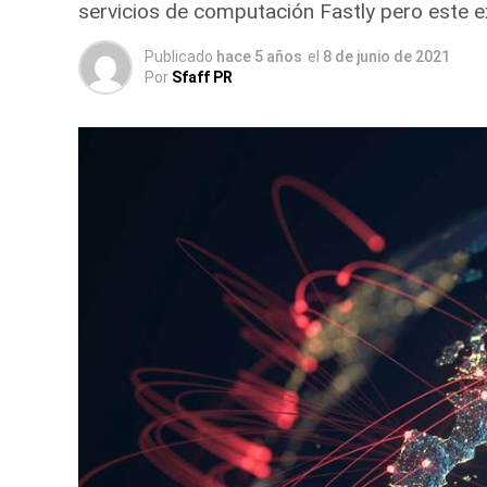
servicios de computación Fastly pero este 
Publicado
hace 5 años
el
8 de junio de 2021
Por
Sfaff PR