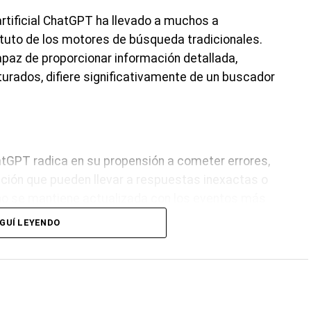
artificial ChatGPT ha llevado a muchos a
tuto de los motores de búsqueda tradicionales.
apaz de proporcionar información detallada,
urados, difiere significativamente de un buscador
hatGPT radica en su propensión a cometer errores,
ación que pueden llevar a respuestas inexactas o
 no se mantiene actualizada con los eventos más
es de búsqueda que rastrean constantemente la
GUÍ LEYENDO
y relevante.
 acceden a una amplia gama de páginas indexadas y