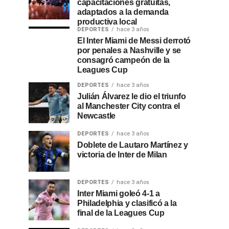
capacitaciones gratuitas,
adaptados a la demanda
productiva local
DEPORTES
hace 3 años
El Inter Miami de Messi derrotó
por penales a Nashville y se
consagró campeón de la
Leagues Cup
DEPORTES
hace 3 años
Julián Álvarez le dio el triunfo
al Manchester City contra el
Newcastle
DEPORTES
hace 3 años
Doblete de Lautaro Martínez y
victoria de Inter de Milan
DEPORTES
hace 3 años
Inter Miami goleó 4-1 a
Philadelphia y clasificó a la
final de la Leagues Cup