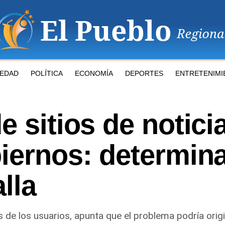
IEDAD
POLÍTICA
ECONOMÍA
DEPORTES
ENTRETENIMI
 sitios de notici
biernos: determin
lla
s de los usuarios, apunta que el problema podría ori