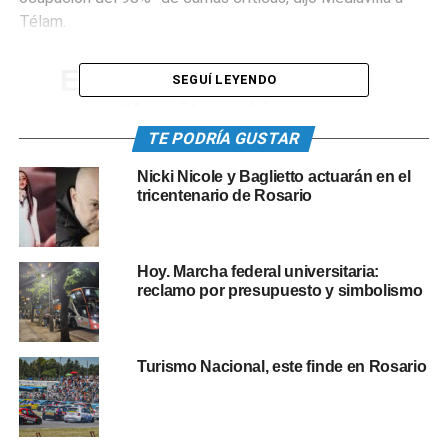
Télam.
El funcionario señaló
SEGUÍ LEYENDO
que “la situación es
hipercrítica” y que en la
TE PODRÍA GUSTAR
ciudad de Rosario solo
Nicki Nicole y Baglietto actuarán en el
tricentenario de Rosario
queda una cama de
unidad de terapia
intensiva (UTI) sin
Hoy. Marcha federal universitaria:
reclamo por presupuesto y simbolismo
ocupar, “en el hospital
Centenario”.
Turismo Nacional, este finde en Rosario
“El hospital provincial está colapsado”, abundó el
funcionario, en coincidencia con la directora de ese centro