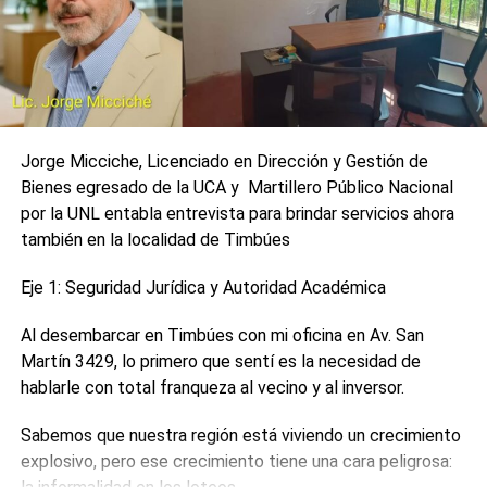
contagiados es más bajo en la segunda ola (entre 45 y 50
años en Santa Fe) por lo que el tiempo de ocupación de
camas críticas es más extenso.
“La rotación principalmente se da por fallecimientos”,
agregó la fuente.
Jorge Micciche, Licenciado en Dirección y Gestión de
Bienes egresado de la UCA y Martillero Público Nacional
Por su parte, Mediavilla señaló que, a diferencia del pico
por la UNL entabla entrevista para brindar servicios ahora
de contagios y ocupación de camas UTI del año pasado,
también en la localidad de Timbúes
ahora los hospitales atienden otras patología que
requieren esos cuidados.
Eje 1: Seguridad Jurídica y Autoridad Académica
“Hay otras patologías que no se pueden postergar, y en
Al desembarcar en Timbúes con mi oficina en Av. San
Rosario influye el tema de los baleados y apuñalados”, dijo
Martín 3429, lo primero que sentí es la necesidad de
el funcionario.
hablarle con total franqueza al vecino y al inversor.
Por último, indicó que los médicos terapistas de
Sabemos que nuestra región está viviendo un crecimiento
efectores públicos poseen desde el año pasado la guía
explosivo, pero ese crecimiento tiene una cara peligrosa:
de bioética, por medio de la cual tienen protocolarizadas