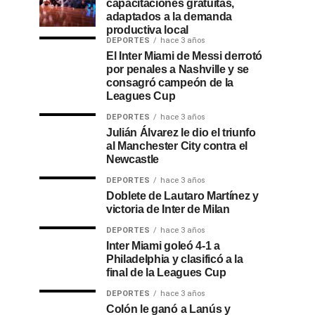
capacitaciones gratuitas,
adaptados a la demanda
productiva local
DEPORTES
hace 3 años
El Inter Miami de Messi derrotó
por penales a Nashville y se
consagró campeón de la
Leagues Cup
DEPORTES
hace 3 años
Julián Álvarez le dio el triunfo
al Manchester City contra el
Newcastle
DEPORTES
hace 3 años
Doblete de Lautaro Martínez y
victoria de Inter de Milan
DEPORTES
hace 3 años
Inter Miami goleó 4-1 a
Philadelphia y clasificó a la
final de la Leagues Cup
DEPORTES
hace 3 años
Colón le ganó a Lanús y