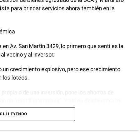
 Gestión de Bienes egresado de la UCA y Martillero
ista para brindar servicios ahora también en la
adémica
en Av. San Martín 3429, lo primero que sentí es la
l vecino y al inversor.
 un crecimiento explosivo, pero ese crecimiento
n los loteos.
 propia o de una inversión, pone los ahorros de
n un “castillo de naipes”. Y ahí es donde entra mi
GUÍ LEYENDO
e Bienes egresado de la UCA y como Martillero
mientas técnicas con las que le garantizo al vecino