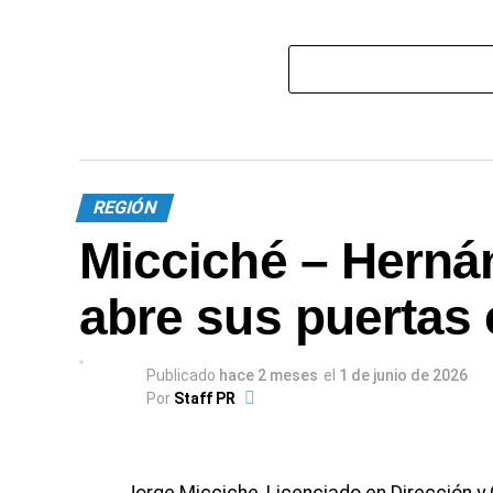
REGIÓN
Micciché – Herná
abre sus puertas
Publicado
hace 2 meses
el
1 de junio de 2026
Por
Staff PR