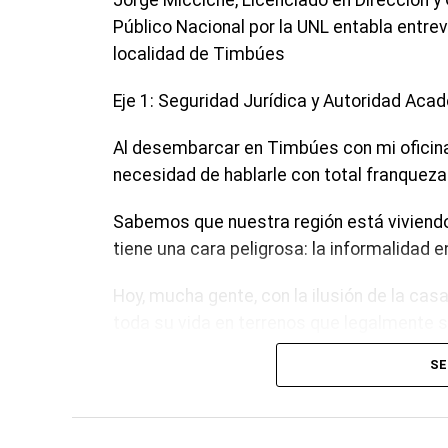
Jorge Micciche, Licenciado en Dirección y
Público Nacional por la UNL entabla entrev
localidad de Timbúes
Eje 1: Seguridad Jurídica y Autoridad Ac
Al desembarcar en Timbúes con mi oficina 
necesidad de hablarle con total franqueza a
Sabemos que nuestra región está viviendo
tiene una cara peligrosa: la informalidad e
Hoy, mucha gente, con la ilusión de la casa
toda su vida en terrenos que legalmente so
compromiso profesional.
SE
Como Licenciado en Dirección y Gestión d
Público Nacional por la UNL, utilizo herra