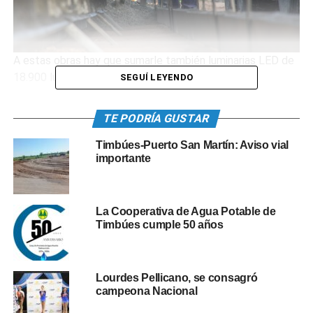
A estas obras hay que sumarle también luminarias LED de
18.900 lumen.
SEGUÍ LEYENDO
TE PODRÍA GUSTAR
Timbúes-Puerto San Martín: Aviso vial
importante
La Cooperativa de Agua Potable de
Timbúes cumple 50 años
Lourdes Pellicano, se consagró
Desde que llegó esta gestión en 2013 ya se lograron
campeona Nacional
pavimentar mas de 200 cuadras y se siguen viendo