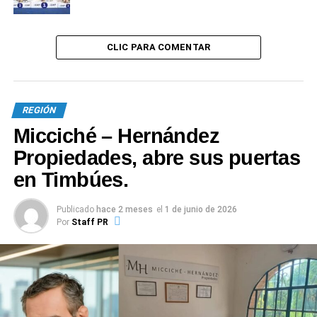
avances día a día.
CLIC PARA COMENTAR
REGIÓN
Micciché – Hernández
Propiedades, abre sus puertas
en Timbúes.
Publicado
hace 2 meses
el
1 de junio de 2026
1
0
Por
Staff PR
TEMAS RELACIONADOS:
DESTACADO
TIMBÚES
SIGUIENTE
Con la llegada de nuevas dosis, cómo sigue la
campaña de vacunación en Santa Fe