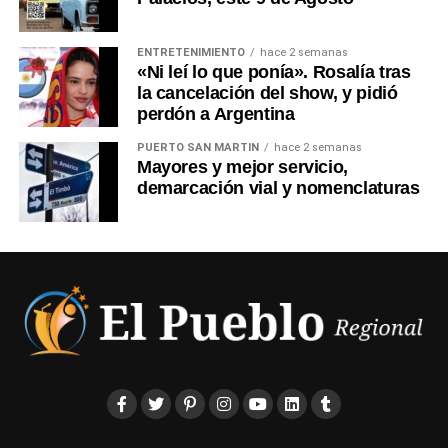
WhatsApp Casa Central San Lorenzo: 3476 361 035
ENTRETENIMIENTO
hace 2 semanas
«Ni leí lo que ponía». Rosalía tras
Correo Institucional:
la cancelación del show, y pidió
miccichehernandezpropiedades@gmail.com
perdón a Argentina
PUERTO SAN MARTIN
hace 2 semanas
0
0
Mayores y mejor servicio,
demarcación vial y nomenclaturas