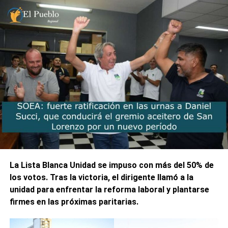
Con 18 años de trayectoria, en Micciché – Hernández
Propiedades, planteamos una distinción que es nuestro
sello de agua, no nos dedicamos a la “simple venta de una
propiedad”, realizamos una gestión estratégica de activos
con rigor profesional.
¿Qué significa esto?
Que antes de que el cliente ponga un peso, nosotros ya
hicimos el estudio de títulos, verificamos la factibilidad y
blindamos la operación. Porque entendemos que detrás
de una escritura hay un legado familiar, la verdad y la
seguridad de nuestra gente son innegociables.
La Lista Blanca Unidad se impuso con más del 50% de
los votos. Tras la victoria, el dirigente llamó a la
Eje 2: Ecosistema de Servicios 360
unidad para enfrentar la reforma laboral y plantarse
firmes en las próximas paritarias.
Al abrir las puertas de mi oficina en Av. San Martín 3429, lo
hice con la convicción de que Timbúes necesitaba un