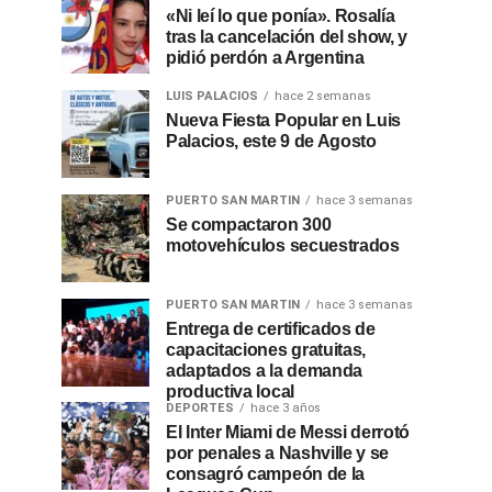
«Ni leí lo que ponía». Rosalía
tras la cancelación del show, y
pidió perdón a Argentina
LUIS PALACIOS
hace 2 semanas
Nueva Fiesta Popular en Luis
Palacios, este 9 de Agosto
PUERTO SAN MARTIN
hace 3 semanas
Se compactaron 300
motovehículos secuestrados
PUERTO SAN MARTIN
hace 3 semanas
Entrega de certificados de
capacitaciones gratuitas,
adaptados a la demanda
productiva local
DEPORTES
hace 3 años
El Inter Miami de Messi derrotó
por penales a Nashville y se
consagró campeón de la