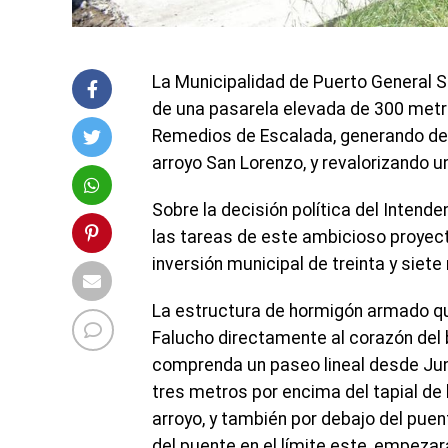
La Municipalidad de Puerto General S
de una pasarela elevada de 300 metro
Remedios de Escalada, generando de 
arroyo San Lorenzo, y revalorizando u
Sobre la decisión política del Intende
las tareas de este ambicioso proyect
inversión municipal de treinta y siete
La estructura de hormigón armado que
Falucho directamente al corazón del b
comprenda un paseo lineal desde Juní
tres metros por encima del tapial de l
arroyo, y también por debajo del puent
del puente en el límite este, empezará