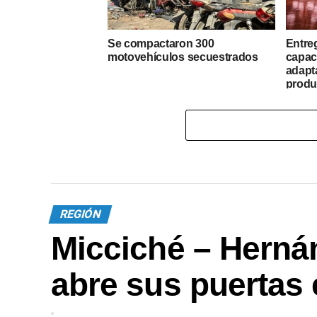
Se compactaron 300
Entreg
motovehículos secuestrados
capaci
adapt
produc
REGIÓN
Micciché – Herná
abre sus puertas