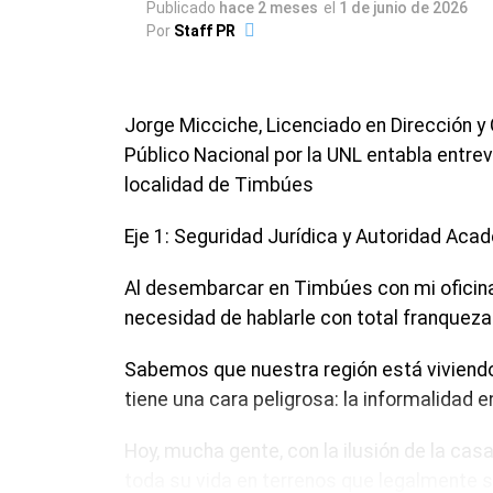
Publicado
hace 2 meses
el
1 de junio de 2026
Por
Staff PR
Jorge Micciche, Licenciado en Dirección y
Público Nacional por la UNL entabla entrev
localidad de Timbúes
Eje 1: Seguridad Jurídica y Autoridad Ac
Al desembarcar en Timbúes con mi oficina 
necesidad de hablarle con total franqueza a
Sabemos que nuestra región está viviendo
tiene una cara peligrosa: la informalidad e
Hoy, mucha gente, con la ilusión de la casa
toda su vida en terrenos que legalmente so