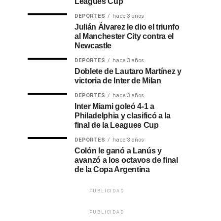
Leagues Cup
DEPORTES
hace 3 años
Julián Álvarez le dio el triunfo
al Manchester City contra el
Newcastle
DEPORTES
hace 3 años
Doblete de Lautaro Martínez y
victoria de Inter de Milan
DEPORTES
hace 3 años
Inter Miami goleó 4-1 a
Philadelphia y clasificó a la
final de la Leagues Cup
DEPORTES
hace 3 años
Colón le ganó a Lanús y
avanzó a los octavos de final
de la Copa Argentina
PUBLICIDAD
PUBLICIDAD