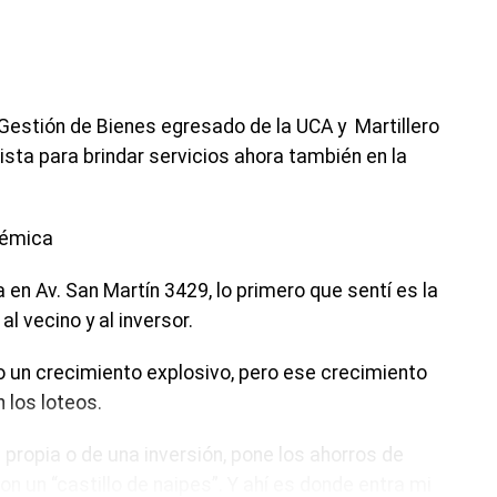
 Gestión de Bienes egresado de la UCA y Martillero
ista para brindar servicios ahora también en la
adémica
en Av. San Martín 3429, lo primero que sentí es la
l vecino y al inversor.
 un crecimiento explosivo, pero ese crecimiento
n los loteos.
 propia o de una inversión, pone los ahorros de
n un “castillo de naipes”. Y ahí es donde entra mi