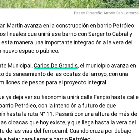
Paseo Ribereño Arroyo San Lorenzo
an Martín avanza en la construcción en barrio Petróleo
s lineales que unirá ese barrio con Sargento Cabral y
esta manera una importante integración a la vera del
n nuevo espacio público.
nte Municipal,
Carlos De Grandis
, el municipio avanza en
o de saneamiento de las costas del arroyo, con una
 millones de pesos para el proyecto integral.
 ya deja ver su fisonomía unirá calle Fangio hasta calle
arrio Petróleo, con la intención a futuro de que
n hasta la ruta N° 11. Pasará con una altura de más de
as cloacas que hoy existe, y que llega hasta la vera del
e de las vías del ferrocarril. Cuando cruza por debajo
 a bajar para llegar a barrio Petróleo.