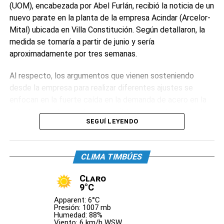
del Régimen de Trabajo de Casas Particulares.
(UOM), encabezada por Abel Furlán, recibió la noticia de un
nuevo parate en la planta de la empresa Acindar (Arcelor-
Mital) ubicada en Villa Constitución. Según detallaron, la
0
0
medida se tomaría a partir de junio y sería
aproximadamente por tres semanas.
Al respecto, los argumentos que vienen sosteniendo
desde la empresa para realizar diferentes ajustes se
enfocan en la fuerte caída en la demanda de acero en la
industria y en la construcción pública y privada, producto
SEGUÍ LEYENDO
de la recesión económica que afecta a la mayoría de las
actividades del país.
CLIMA TIMBÚES
La actual política económica está poniendo en jaque a la
producción industrial y los números caen en picada. Se
Claro
calcula que actualmente la producción está a un 40% del
9°C
nivel anterior.
Apparent: 6°C
Presión: 1007 mb
Humedad: 88%
Por este motivo, Acindar decidió extender el parate de su
Viento: 6 km/h WSW