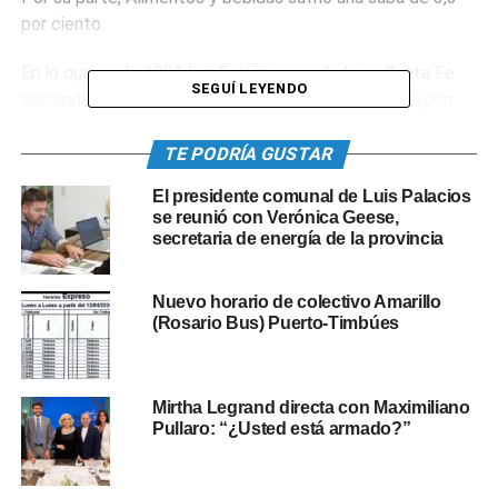
por ciento.
En lo que va de 2021 la inflación acumulada en Santa Fe
SEGUÍ LEYENDO
asciende a 26,5 por ciento, y la variación interanual (con
respecto a junio de 2020) es del 52,6 por ciento.
TE PODRÍA GUSTAR
0
0
El presidente comunal de Luis Palacios
se reunió con Verónica Geese,
secretaria de energía de la provincia
TEMAS RELACIONADOS:
INFLACIÓN
IPEC
PROVINCIA DE SANTA FE
Nuevo horario de colectivo Amarillo
SIGUIENTE
(Rosario Bus) Puerto-Timbúes
Tedeum en Timbúes con show de luces en la
Parroquia Nuestra Señora del Carmen
NO TE PIERDAS
Mirtha Legrand directa con Maximiliano
Vacunación en Santa Fe: el 85% de los inscriptos
Pullaro: “¿Usted está armado?”
ya recibió al menos una dosis y llegan más
vacunas