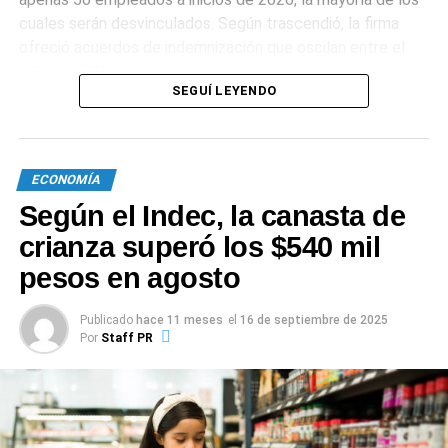
cuales serán desvinculados. Según trascendió, la firma
ofreció acuerdos de indemnización que oscilan entre el
60% y el 70%, bajo la advertencia de que podría solicitar
SEGUÍ LEYENDO
un concurso preventivo de no lograrse acuerdos rápidos.
0
0
ECONOMÍA
Según el Indec, la canasta de
crianza superó los $540 mil
pesos en agosto
Publicado
hace 11 meses
el
16 de septiembre de 2025
Por
Staff PR