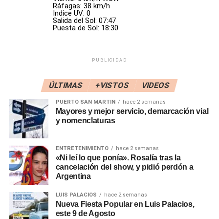
planta en Villa Constitución. Los hornos estarían apagados
Ráfagas: 38 km/h
Indice UV: 0
por tres semanas y el sector de materia prima de
Salida del Sol: 07:47
reducción directa (que trabaja el mineral de hierro) pararía
Puesta de Sol: 18:30
su producción por 75 días.
Son 5.000 trabajadores que quedarán suspendidos entre
PUBLICIDAD
operarios de planta, contratados, obreros de talleres y
transportistas entre otros.
ÚLTIMAS
+VISTOS
VIDEOS
PUERTO SAN MARTIN
hace 2 semanas
La UOM de Villa Constitución, a través de su secretario
Mayores y mejor servicio, demarcación vial
general Pablo González, anunció públicamente que
y nomenclaturas
extendieron el acuerdo con la empresa para la suspensión
de los trabajadores tercerizados con el pago al 83% de su
ENTRETENIMIENTO
hace 2 semanas
salario. Y que cuando se conozca la fecha exacta del
«Ni leí lo que ponía». Rosalía tras la
próximo parate se negociarán las suspensiones de los
cancelación del show, y pidió perdón a
trabajadores de planta. La empresa ofreció suspensiones
Argentina
al 70% del salario, pero no hubo acuerdo.
LUIS PALACIOS
hace 2 semanas
Nueva Fiesta Popular en Luis Palacios,
Mientras tanto, la empresa avanza con un plan de retiros
este 9 de Agosto