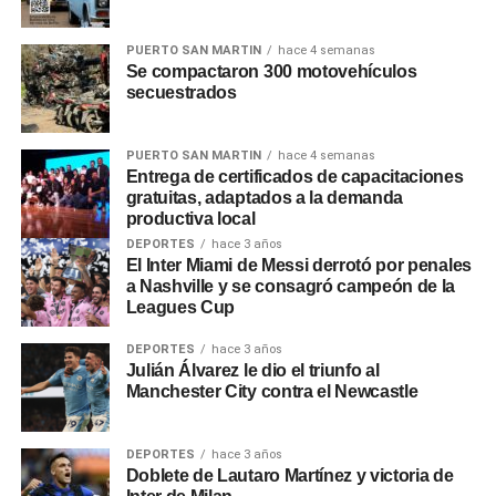
voluntarios. Ya hubo numerosos despidos de contratados
en los últimos meses y de cuatro turnos han pasado a
PUERTO SAN MARTIN
hace 4 semanas
producir en tres.
Se compactaron 300 motovehículos
secuestrados
0
0
PUERTO SAN MARTIN
hace 4 semanas
Entrega de certificados de capacitaciones
gratuitas, adaptados a la demanda
productiva local
DEPORTES
hace 3 años
El Inter Miami de Messi derrotó por penales
a Nashville y se consagró campeón de la
Leagues Cup
DEPORTES
hace 3 años
Julián Álvarez le dio el triunfo al
Manchester City contra el Newcastle
DEPORTES
hace 3 años
Doblete de Lautaro Martínez y victoria de