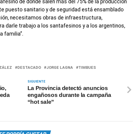
tafesino de donde salen más del 75% de la producción
ste puesto sanitario y de seguridad está ensamblado
ión, necesitamos obras de infraestructura,
 darle trabajo a los santafesinos y a los argentinos,
a familia”.
NZÁLEZ
DESTACADO
JORGE LAGNA
TIMBUES
SIGUIENTE
io,
La Provincia detectó anuncios
ueda
engañosos durante la campaña
“hot sale”