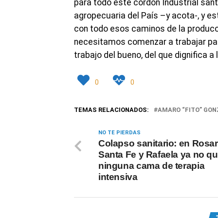
para todo este cordón Industrial san
agropecuaria del País –y acota-, y e
con todo esos caminos de la producc
necesitamos comenzar a trabajar para
trabajo del bueno, del que dignifica a l
0
0
TEMAS RELACIONADOS:
AMARO “FITO” GO
NO TE PIERDAS
Colapso sanitario: en Rosar
Santa Fe y Rafaela ya no q
ninguna cama de terapia
intensiva