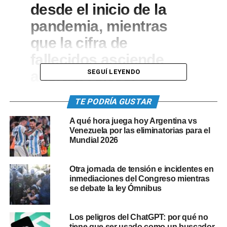
desde el inicio de la
pandemia, mientras
que la cifra de
fallecidos asciende
ahora a 78.093.
SEGUÍ LEYENDO
TE PODRÍA GUSTAR
Según el informe diario de la cartera sanitaria, 3.350.602
pacientes ya se recuperaron, en tanto que otros 353.089
A qué hora juega hoy Argentina vs
continúan cursando la enfermedad.
Venezuela por las eliminatorias para el
Mundial 2026
Un total de 7.325 personas con Covid-19 se encuentran
internadas en salas de terapia intensiva y la ocupación de
Otra jornada de tensión e incidentes en
camas del servicio para toda patología asciende al 77,4
inmediaciones del Congreso mientras
por ciento en el país y a 76,9 por ciento en el Área
se debate la ley Ómnibus
Metropolitana de Buenos Aires (AMBA).
Los peligros del ChatGPT: por qué no
Según se informó, en las últimas 24 horas fueron
tiene que ser usado como un buscador