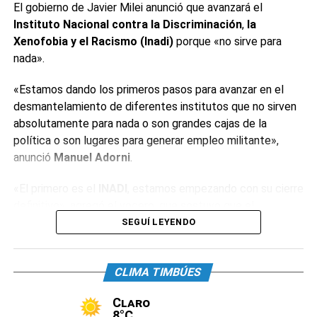
El gobierno de Javier Milei anunció que avanzará el
Instituto Nacional contra la Discriminación
,
la
Xenofobia y el Racismo (Inadi)
porque «no sirve para
nada».
«Estamos dando los primeros pasos para avanzar en el
desmantelamiento de diferentes institutos que no sirven
absolutamente para nada o son grandes cajas de la
política o son lugares para generar empleo militante»,
anunció
Manuel Adorni
.
«El primero es el
INADI
, estamos empezando con su cierre
definitivo», agregó el vocero, que sostuvo que el
organismo «tiene alrededor de 400 empleados y decenas
SEGUÍ LEYENDO
de oficinas». «Estos institutos tienen la particularidad de
que están conducidos por funcionarios de dudosa
CLIMA TIMBÚES
idoneidad», reconoció.
Claro
El dirigente neonazi
Alejandro Biondini
celebró el anuncio.
8°C