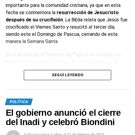
importante para la comunidad cristiana, ya que en esta
fecha se conmemora la
resurrección de Jesucristo
después de su crucifixión
. La Biblia relata que Jesús fue
crucificado el Viernes Santo y resucitó al tercer día,
siendo este el Domingo de Pascua, cerrando de esta
manera la Semana Santa.
En la actualidad, el Domingo de Pascua se celebra con
diversas actividades y rituales. En muchas iglesias, se
llevan adelante
misas especiales
donde se enciende el
SEGUÍ LEYENDO
cirio pascual, simbolizando a Cristo como la luz del mundo.
Este día también es una ocasión para reuniones
familiares y celebraciones.
POLÍTICA
¿Por qué se comen huevos de chocolate
El gobierno anunció el cierre
en Pascua?
del Inadi y celebró Biondini
El huevo de chocolate es una
tradición gastronómica
Publicado
hace 2 años
el
22 de febrero de 2024