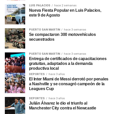
puede», continuó el vocero en conferencia de prensa.
LUIS PALACIOS
hace 2 semanas
Nueva Fiesta Popular en Luis Palacios,
Adorni
explicó que el cierre de organismos «en algunos
este 9 de Agosto
será por decreto, en otros bastará con la decisión de cada
ministro». Respecto a los posibles despidos,
Adorni
dijo
que «empleado que esté de más no tiene razón de ser
PUERTO SAN MARTIN
hace 3 semanas
Se compactaron 300 motovehículos
que un argentino abone su sueldo con sus impuestos».
secuestrados
0
0
PUERTO SAN MARTIN
hace 3 semanas
Entrega de certificados de capacitaciones
gratuitas, adaptados a la demanda
productiva local
DEPORTES
hace 3 años
El Inter Miami de Messi derrotó por penales
a Nashville y se consagró campeón de la
Leagues Cup
DEPORTES
hace 3 años
Julián Álvarez le dio el triunfo al
Manchester City contra el Newcastle