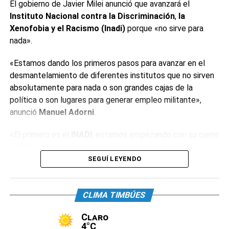
Gamaleya había aprobado las muestras enviadas por el
El gobierno de Javier Milei anunció que avanzará el
laboratorio a Rusia en abril pasado, un paso que era
Instituto Nacional contra la Discriminación
,
la
fundamental para que se pusiera en marcha la producción.
Xenofobia y el Racismo (Inadi)
porque «no sirve para
nada».
Fuente: Telam
«Estamos dando los primeros pasos para avanzar en el
desmantelamiento de diferentes institutos que no sirven
0
0
absolutamente para nada o son grandes cajas de la
política o son lugares para generar empleo militante»,
TEMAS RELACIONADOS:
ALBERTO FERNÁNDEZ
anunció
Manuel Adorni
.
DESTACADO
SPUTNIK V
VLADIMIR PUTIN
«El primero es el
INADI
, estamos empezando con su cierre
SIGUIENTE
Producción argentina de Sputnik V: “Para fin de
definitivo», agregó el vocero, que sostuvo que el
mes podríamos tener las primeras dosis»
organismo «tiene alrededor de 400 empleados y decenas
SEGUÍ LEYENDO
de oficinas». «Estos institutos tienen la particularidad de
NO TE PIERDAS
Kicillof firmó un acuerdo para comprar 10
que están conducidos por funcionarios de dudosa
millones de vacunas Covaxin de un laboratorio
CLIMA TIMBÚES
idoneidad», reconoció.
de la India
Claro
El dirigente neonazi
Alejandro Biondini
celebró el anuncio.
4°C