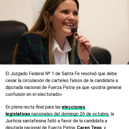
cooperación a nivel global», dijo el presidente de la
Federación Rusa en la videoconferencia en la que también
participaron el director ejectivo del Fondo Ruso de
Inversión Directa, Kirill Dmitriev, y la responsable del
desarrollo en Bielorrusia..
En la videoconferencia, el jefe de Estado dijo también que
se traerán vacunas para Paraguay, mientras se termina de
«acercar a México y Rusia» para que la vacuna llegue
también al pueblo mexicano.
El Juzgado Federal Nº 1 de Santa Fe resolvió que debe
Argentina fue «el
cesar la circulación de carteles falsos de la candidata a
diputada nacional de Fuerza Patria ya que «podría generar
primer país en América
confusión en el electorado»
Latina en aprobar la
En plena recta final para las
elecciones
vacuna Sputnik V y el
legislativas
nacionales del domingo 26 de octubre
, la
segundo en el mundo»
Justicia santafesina falló a favor de la candidata a
diputada nacional de Fuerza Patria,
Caren Tepp
, y