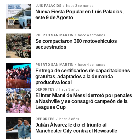
LUIS PALACIOS
hace 3 semanas
Nueva Fiesta Popular en Luis Palacios,
Adorni
explicó que el cierre de organismos «en algunos
este 9 de Agosto
será por decreto, en otros bastará con la decisión de cada
ministro». Respecto a los posibles despidos,
Adorni
dijo
que «empleado que esté de más no tiene razón de ser
PUERTO SAN MARTIN
hace 4 semanas
Se compactaron 300 motovehículos
que un argentino abone su sueldo con sus impuestos».
secuestrados
0
0
PUERTO SAN MARTIN
hace 4 semanas
Entrega de certificados de capacitaciones
gratuitas, adaptados a la demanda
productiva local
DEPORTES
hace 3 años
El Inter Miami de Messi derrotó por penales
a Nashville y se consagró campeón de la
Leagues Cup
DEPORTES
hace 3 años
Julián Álvarez le dio el triunfo al
Manchester City contra el Newcastle