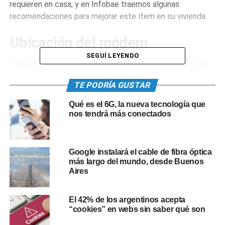
requieren en casa; y en Infobae traemos algunas
recomendaciones para mejorar este ítem en su vivienda.
Ubicación del módem
SEGUÍ LEYENDO
Esta siempre será la primera opción a considerar cuando
se está intentando mejorar la velocidad del internet en
TE PODRÍA GUSTAR
cualquier lugar. Lo recomendable por los expertos es que
se coloque lejos de cualquier aparato electrónico, pues su
Qué es el 6G, la nueva tecnología que
señal se puede ver afectada por las ondas
nos tendrá más conectados
electromagnéticas de los demás dispositivos.
Asimismo, se específica que lo mejor es tenerlo en zonas
Google instalará el cable de fibra óptica
elevadas de la casa y evitando a toda costa que su señal
más largo del mundo, desde Buenos
se cruce con obstáculos como muros, closets, puertas,
Aires
entre otros.
El 42% de los argentinos acepta
Amplificadores o repetidores
“cookies” en webs sin saber qué son