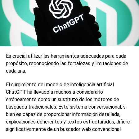
Navegadores rápidos
Aunque para muchas personas no es importante el
navegador que utilizan para trabajar en la web, esta es una
opción que puede mejorar la percepción de la velocidad
en el PC. Aunque hay muchos navegadores en la red, no se
puede decir que uno es mejor que el otro. Lo mejor es
probar con los más conocidos como Google Chrome,
Es crucial utilizar las herramientas adecuadas para cada
Mozilla Firefox, Safari y Edge. Cada uno tiene sus ventajas
propósito, reconociendo las fortalezas y limitaciones de
y falencias y no funcionan de la misma forma para todas
cada una.
las personas.
El surgimiento del modelo de inteligencia artificial
Sistema seguro
ChatGPT ha llevado a muchos a considerarlo
erróneamente como un sustituto de los motores de
La seguridad es un punto a tener en cuenta, pues, como
búsqueda tradicionales. Este sistema conversacional, si
en cualquier actividad del PC, la presencia de malware o
bien es capaz de proporcionar información detallada,
virus puede afectar de forma negativa la velocidad del
explicaciones coherentes y textos estructurados, difiere
internet. Por esto es importante mantener actualizado el
significativamente de un buscador web convencional.
sistema de antivirus contra cualquier pirata virtual que