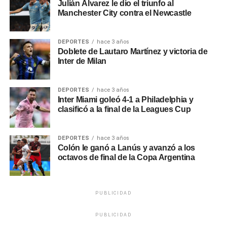
Julián Álvarez le dio el triunfo al
usuarios activos diarios, pero ha sufrido repetidas fallas
Manchester City contra el Newcastle
técnicas.
DEPORTES
hace 3 años
Desde que Musk adquirió la red social, muchos usuarios y
Doblete de Lautaro Martínez y victoria de
anunciantes han respondido negativamente a los nuevos
Inter de Milan
costos de servicios que eran gratuitos, así como al
regreso de cuentas de derecha que habían sido vetadas.
DEPORTES
hace 3 años
Inter Miami goleó 4-1 a Philadelphia y
A inicios del mes, Musk dijo que la plataforma perdió casi
clasificó a la final de la Leagues Cup
la mitad de sus ingresos por publicidad desde octubre.
Meta, casa matriz de Facebook, lanzó a principios de mes
DEPORTES
hace 3 años
Colón le ganó a Lanús y avanzó a los
su propia plataforma basada en texto, llamada Threads,
octavos de final de la Copa Argentina
que tiene hasta 150 millones de usuarios, según algunas
estimaciones.
PUBLICIDAD
Sin embargo, el tiempo que los usuarios dedican en esta
nueva aplicación ha caído con el paso de las semanas, de
PUBLICIDAD
acuerdo con datos de la firma analista Sensor Tower.