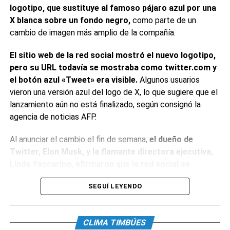
logotipo, que sustituye al famoso pájaro azul por una
minutos de duración
. Su interface es similar a Twitter, y,
X blanca sobre un fondo negro,
como parte de un
de momento, posee opciones básicas como dar me gusta,
cambio de imagen más amplio de la compañía.
comentar, repostear y compartir.
Para iniciar sesión hay
que tener cuenta de Instagram
y permite migrar los
El sitio web de la red social mostró el nuevo logotipo,
seguidores de una plataforma a la otra.
pero su URL todavía se mostraba como twitter.com y
el botón azul «Tweet» era visible.
Algunos usuarios
0
0
vieron una versión azul del logo de X, lo que sugiere que el
lanzamiento aún no está finalizado, según consignó la
agencia de noticias AFP.
Al anunciar el cambio el fin de semana,
el dueño de
Twitter, Elon Musk, y la flamante directora ejecutiva,
Linda Yaccarino, afirmaron que la red social se
orientará ahora hacia el comercio, la banca y los
SEGUÍ LEYENDO
pagos en línea
. «Pronto nos despediremos de la marca
Twitter y, poco a poco, de todos los pájaros», expresó el
magnate, adelantando los cambios. Musk cambió su foto
CLIMA TIMBÚES
de perfil al nuevo logotipo de la compañía, que describió