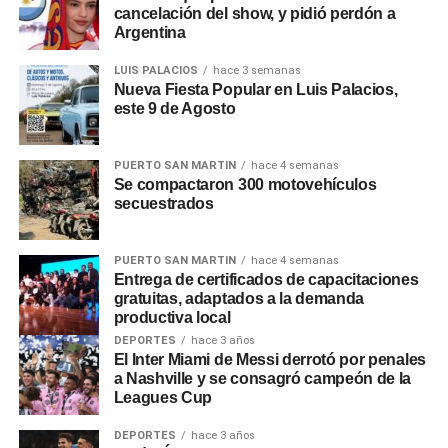
anunciantes que rechazaron despidos masivos que
cancelación del show, y pidió perdón a
destriparon la moderación de contenidos y con el estilo
Argentina
de gestión de Musk.
LUIS PALACIOS
hace 3 semanas
Nueva Fiesta Popular en Luis Palacios,
En respuesta, el magnate introdujo servicios de pago en la
este 9 de Agosto
plataforma con el fin de obtener nuevos ingresos.
El fundador de Tesla, de 52 años, dijo previamente que su
PUERTO SAN MARTIN
hace 4 semanas
Se compactaron 300 motovehículos
toma de control de Twitter el año pasado fue «un
secuestrados
acelerador para crear X, la aplicación de todo», una
referencia a la compañía X.com que fundó en 1999, una
versión posterior de esta se convirtió en PayPal.
PUERTO SAN MARTIN
hace 4 semanas
Entrega de certificados de capacitaciones
gratuitas, adaptados a la demanda
La aplicación aún podría funcionar como una plataforma
productiva local
social y también incluir mensajería y pagos móviles.
DEPORTES
hace 3 años
El Inter Miami de Messi derrotó por penales
Musk ya hizo que la casa matriz de Twitter se llame X
a Nashville y se consagró campeón de la
Leagues Cup
Corporation.
DEPORTES
hace 3 años
Se estima que Twitter tiene alrededor de 200 millones de