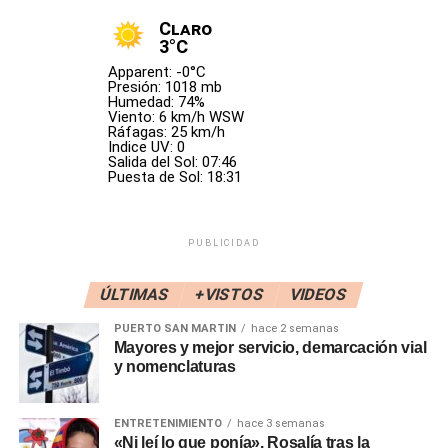
como «art deco minimalista».
Claro
3°C
Twitter, fundada en 2006, ha utilizado la marca del pájaro
Apparent: -0°C
desde sus inicios, cuando la compañía compró el diseño
Presión: 1018 mb
Humedad: 74%
de un pájaro azul claro por 15 dólares, según el sitio web
Viento: 6 km/h WSW
de diseño Creative Bloq.
Ráfagas: 25 km/h
Indice UV: 0
Salida del Sol: 07:46
Yaccarino, ejecutiva de ventas de publicidad en
Puesta de Sol: 18:31
NBCUniversal, a quien Musk eligió el mes pasado para
convertirse en la directora ejecutiva de Twitter, dijo que la
red social está a punto de multiplicar su alcance.
PUBLICIDAD
«Potenciada con IA (inteligencia artificial), X nos
ÚLTIMAS
+VISTOS
VIDEOS
conectará en formas que apenas empezamos a imaginar»,
PUERTO SAN MARTIN
hace 2 semanas
dijo Yaccarino el domingo en Twitter.
Mayores y mejor servicio, demarcación vial
y nomenclaturas
Desde que el multimillonario compró en octubre la
aplicación por 44.000 millones de dólares, los negocios de
ENTRETENIMIENTO
hace 3 semanas
publicidad colapsaron parcialmente cuando los
«Ni leí lo que ponía». Rosalía tras la